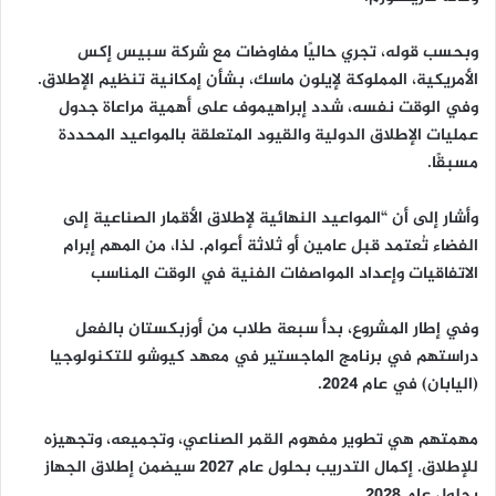
وبحسب قوله، تجري حاليًا مفاوضات مع شركة سبيس إكس
الأمريكية، المملوكة لإيلون ماسك، بشأن إمكانية تنظيم الإطلاق.
وفي الوقت نفسه، شدد إبراهيموف على أهمية مراعاة جدول
عمليات الإطلاق الدولية والقيود المتعلقة بالمواعيد المحددة
مسبقًا.
وأشار إلى أن “المواعيد النهائية لإطلاق الأقمار الصناعية إلى
الفضاء تُعتمد قبل عامين أو ثلاثة أعوام. لذا، من المهم إبرام
الاتفاقيات وإعداد المواصفات الفنية في الوقت المناسب
وفي إطار المشروع، بدأ سبعة طلاب من أوزبكستان بالفعل
دراستهم في برنامج الماجستير في معهد كيوشو للتكنولوجيا
(اليابان) في عام 2024.
مهمتهم هي تطوير مفهوم القمر الصناعي، وتجميعه، وتجهيزه
للإطلاق. إكمال التدريب بحلول عام ٢٠٢٧ سيضمن إطلاق الجهاز
بحلول عام ٢٠٢٨.