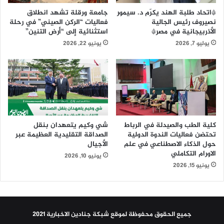
ل
ط
*اتحاد طلبة الهند يكرّم د. سيمور
جامعة ورقلة تشهد انطلاق
ب
ي
نصيروف رئيس الجالية
فعاليات “الركن الصيني” في رحلة
ح
ن
الأذربيجانية في مصر*
استثنائية إلى “أرض التنين”
ر
ي
يوليو 7, 2026
يونيو 22, 2026
ي
"
ة
ا
ل
ع
ا
ل
م
كلية الطب والصيدلة في الرباط
شي وكيم يتعهدان بنقل
ي
تحتضن فعاليات الندوة الدولية
الصداقة التقليدية العظيمة عبر
ة
حول الذكاء الاصطناعي في علم
الأجيال
الاورام التكاملي
يونيو 10, 2026
يونيو 15, 2026
جميع الحقوق محفوظة لموقع شبكة جنادين الاخبارية 2021