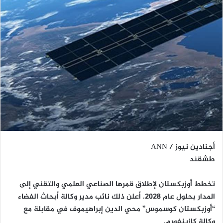
أجنادين نيوز / ANN
طشقند
تخطط أوزبكستان لإطلاق قمرها الصناعي العلمي والتقني إلى
المدار بحلول عام 2028. أعلن ذلك نائب مدير وكالة أبحاث الفضاء
“أوزبكستان كوسموس” محي الدين إبراهيموف في مقابلة مع
وكالة كازينفورم.