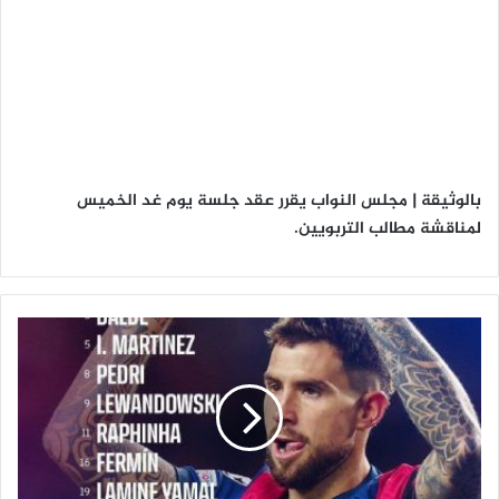
بالوثيقة | مجلس النواب يقرر عقد جلسة يوم غد الخميس
لمناقشة مطالب التربويين.
ت
ش
ك
ي
ل
ة
ف
ر