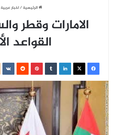
الرئيسية
/
اخبار عربية
الامارات وقطر وا
القواعد ال
فيسبوك
‫X
لينكدإن
‏Tumblr
بينتيريست
‏Reddit
‏VKontakte