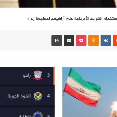
ستخدام القواعد الأمريكية على أراضيهم لمهاجمة إيران
‏Reddit
‏VKontakte
Odnoklassniki
‫Pocket
مشاركة عبر البريد
طباعة
ت
ر
ت
ي
ب
د
و
ر
ي