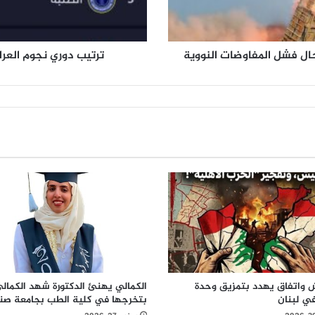
ن
ج
و
م
ال فشل المفاوضات النووية
ترتيب دوري نجوم العرا
ا
ل
ع
ر
ا
ق
ب
ع
د
خ
س
ا
ر
ة
ا
ل
واتفاق يهدد بتمزيق وحدة
الكمالي يهنئ الدكتورة شهد الكمال
ي لبنان
بتخرجها في كلية الطب بجامعة صنع
ز