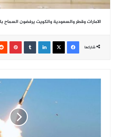
الامارات وقطر والسعودية والكويت يرفضون السماح با
فيسبوك
‫X
لينكدإن
‏Tumblr
بينتيريست
شاركها
ف
ر
ن
س
ا
ت
ح
ذ
ر