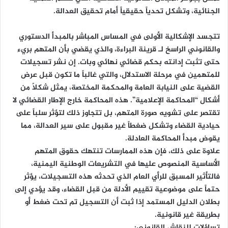
الجنائية، وتشكل تحدياً حقيقياً أمام تحقيق العدالة.
تتجسد الإشكالية الأولى في المساس المباشر بالمبدأ الدستوري
والقانوني الراسخ لـ قرينة البراءة، والذي يقضي بأن المتهم بريء
حتى تثبت إدانته بحكم قضائي نهائي وبات. إن نشر تسجيلات
للمتهمين في مرحلة الاستدلال، والتي غالباً ما تكون قبل عرض
القضية على النيابة العامة والمحكمة المختصة، يمثل شكلاً من
أشكال “المحاكمة الإعلامية”. هذه المحاكمة خارج الإطار القضائي لا
تقتصر على تشويه صورة المتهم، بل تتجاوز ذلك لتؤثر سلباً على
حيادية القضاء وتشكل ضغطاً غير مقبول على سير العدالة، مما
يقوض مبدأ المحاكمة العادلة.
علاوة على ذلك، فإن هذه الممارسات تنتهك حقوق المتهم
الأساسية المنصوص عليها في التشريعات الوطنية اليمنية،
فالتأثير المسبق للرأي العام الذي تحدثه هذه التسجيلات، يؤثر
حتماً على موضوعية تقييم الأدلة من قبل القضاء، وقد يؤدي إلى
بطلان الدليل المستمد إذا ثبت أن التسجيل تم تحت ضغط أو
بطريقة غير قانونية.
تساؤلات للنقاش القانوني: