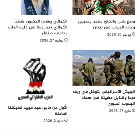
ر
ا
ش
ع
ا
ل
وضع هش واتفاق يهدد بتمزيق
الكمالي يهنئ الدكتورة شهد
ل
ا
وحدة الجيش في لبنان
الكمالي بتخرجها في كلية الطب
ع
ل
بجامعة صنعاء
يونيو 30, 2026
م
ح
يونيو 27, 2026
ل
ض
ا
ا
ل
ر
م
ي
ت
ب
خ
ي
ص
ن
ص
ا
الجيش الاسرائيلي يتوغل في ريف
ة
ل
درعا وقنابل مضيئة في سماء
ح
ص
الجنوب السوري
الأول من مايو: عيد مجيد لطبقتنا
و
ي
مايو 27, 2026
العاملة
ل
ن
مايو 2, 2026
ا
و
ل
ا
ت
ل