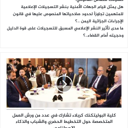
هل يمثل قيام الجهات الأمنية بنشر التسجيلات الإعلامية
للمتهمين تجاوزاً لحدود صلاحياتها المنصوص عليها في قانون
الإجراءات الجزائية اليمن ..؟
ما مدى تأثير النشر الإعلامي المسبق للتسجيلات على قوة الدليل
وحجيته أمام القضاء..؟
ك
ل
ي
ة
ا
ل
ب
و
ل
كلية البوليتكنك كربلاء تشارك في عدد من ورش العمل
ي
ت
المتخصصة حول التخطيط الحضري والشباب والذكاء
ك