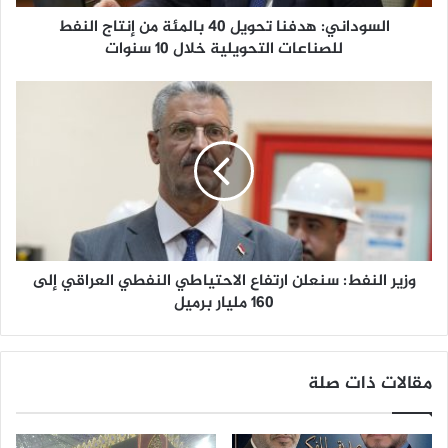
:
السوداني: هدفنا تحويل 40 بالمئة من إنتاج النفط
ه
د
للصناعات التحويلية خلال 10 سنوات
ف
ن
و
ا
ز
ت
ي
ح
ر
و
ا
ي
ل
ل
ن
4
ف
0
ط
ب
وزير النفط: سنعلن ارتفاع الاحتياطي النفطي العراقي إلى
:
ا
س
160 مليار برميل
ل
ن
م
ع
ئ
ل
مقالات ذات صلة
ة
ن
م
ا
ن
ر
إ
ت