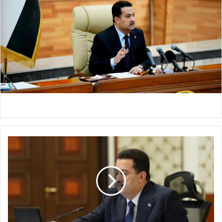
ا
ل
س
و
د
ا
ن
ي