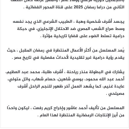
بالنجمتين حورية فرغلي ووفاء عامر ، والمقرر عرضه خلال النصف
الثاني من دراما رمضان 2025 على قناة المحور الفضائية .
يجسد أشرف شخصية وهبة ، الطبيب الشرعي الذي يجد نفسه
وسط صراع الشعب المصري ضد الاحتلال الإنجليزي، في حبكة
درامية تسلط الضوء على قضايا تاريخية مؤثرة .
يُعد المسلسل من أكثر الأعمال المنتظرة في رمضان المقبل ، حيث
يقدم رؤية درامية غير تقليدية لأحداث مفصلية في تاريخ مصر .
يشارك في البطولة منذر رياحنة ، أشرف طلبة، محمد عبد العظيم،
أحمد عبد الله محمود، بوسي شاهين، حسام شهاب، وائل متولي،
عايدة غنيم، كما يشهد العمل آخر ظهور للنجم الراحل أشرف
مصيلحي .
المسلسل من تأليف أحمد عاشور وإخراج كريم رفعت ، ليكون واحدًا
من أبرز الإنتاجات الرمضانية المنتظرة لهذا العام .