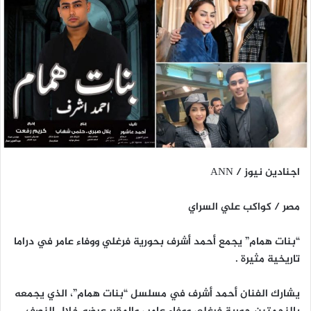
اجنادين نيوز / ANN
مصر / كواكب علي السراي
“بنات همام” يجمع أحمد أشرف بحورية فرغلي ووفاء عامر في دراما
تاريخية مثيرة .
يشارك الفنان أحمد أشرف في مسلسل “بنات همام”، الذي يجمعه