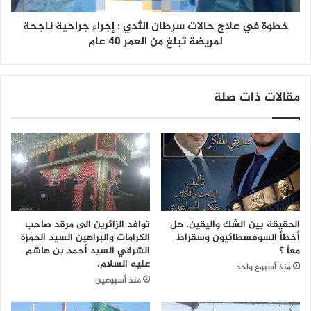
ا
ا
ل
خطوة في علاج حالات سرطان الثدي : إجراء جراحية ناجحة
ج
ى
ح
لمريضة تبلغ من العمر ٤٠ عام
أ
ا
ه
ل
ل
ا
مقالات ذات صلة
ن
ت
ا
س
و
ر
ا
ط
ح
ا
ب
ن
ت
ا
ن
ل
ا
ث
الحقيقة بين الشك واليقين، هل
توافد الزائرين الى مرقد صاحب
ف
د
أخطأ السوفسطائيون وسقراط
الكرامات والبراهين السيد الحمزة
ي
ي
معاً ؟
الشرقي السيد أحمد بن هاشم
ب
:
عليه السلام.
منذ أسبوع واحد
ص
إ
منذ أسبوعين
ر
ج
ت
ر