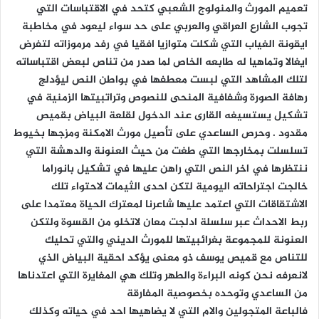
تعميم المورث والمنولوج الشعبي كتحد في الاقتباسات التي
تجوب الشارع العراقي والعربي على حد سواء ليعود في مخاطبة
ايقونة الغياب التي شكلت متوازيا افقيا في رفد مرموزاته لتفرض
ايغالا وتماهيا له طابعه الخاص لما صدر من تناص لبعض اقتباساته
لتلك المشاهد التي لبست معطفها في بواطن النص ليؤدلج
رهافة الصورة وشفافية المنحى للنصوص وتراتبيتها الزمنية في
تشكيل يستسيغه القارى عند الدخول لقلعة البياض بقميص
مقدود . وحرص الساعدي على تأصيل مورث الامكنة ومزجها بخيوط
تسلسلت بمخارجها التي طغت من حيث العنونة والدهشة التي
ننتظرها في اخر النص التي راهن عليها في تشكيل بانوراما
خالجت اجتراحاته اليومية لتكن احدى الثيمات لاحتواء تلك
الاشتقاقات التي اعتمد عليها شاعرنا لمعترك الحياة معتمدا على
ربط الاحداث عبر سلسلة ادلجت معان لاتخلو من القسوة ولتكن
العنونة للمجموعة بغرائبيتها للمورث الديني والتي تحليك
للتناص مع قميص يوسف ذو معنى يؤكد احقية البياض الذي
لانعرفه نحن كونه البراءة والطهر وتلك هي المغايرة التي اعتدناها
من الساعدي وتوحده بخصوصية المفارقة
فالباعة المتجولين والام التي لا يضاهيها احد في حياته وكذلك