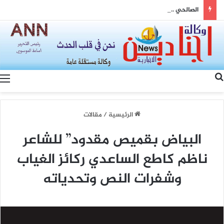
الصالحي .. يزور متنقلة النرجس للاطلاع على الاعطال المتكررة وعدم استقرار ساعات تجهيز الكهرباء
بحث عن
الرئيسية
/
مقالات
البياض بقميص مقدود” للشاعر
ناظم كاطع الساعدي ركائز الغياب
وشفرات النص وتحدياته