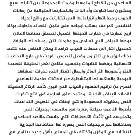
الساعدي من القطع المتوسط وضمت المجموعة بين ثناياها سبع
وعشرون نصا تناولت وأد الذات وانكسارتها المتوالية من رهانات
الحروب وحصاراتها وانزياحاتها التي تشابكت مع واقع الحياة
لتتلابس كمرادف يسكب اوجاعه على متون القصائد وتطوف برذاذ
اريج عطرها في فنارات اتعبتها الفصول لتنطلق بعنانها لاعلان
بوحها للبياض الذي تسامى مع مفردات تئن بمساحاتها الوارفة
كمنديل اشار الى محطات الغياب كرافد لا يمكن التناص عنه لتتعد
بذلك الرؤى في اكثر من مفصل لنصوص تفردت في طرح التداعيات
الانسانية برفضها للتابوات وتجسيد مكامن الاطر الحقيقة لقصيدة
النثر بأسلوبها الثر المائز وايصال الافكار التي تناولت المشاهد
اليومية وانعاكساتها المتشظية عبر فلاشات صادمة للساعدي
لتخرج من ترانيم القسوة والغياب الذي انبرى كأحد الركائز المضيئة
لقصائد البياض الاخيرة ، معتمدا على اسلوبه في فتح شفرات
النص بمغايرته المعهودة والتي اوغلت في تنصيص التداعيات
بأطرها الناعمة صياغة وتفردا في ملامسة ابجديات النص
وتجنيسه في تأثيث الانعطافات التي جابهت مقاصد الساعدي
ومناخاتها عبر مرجعيات النص بصوره لها اختلافاتها الجذرية
لتتشابه في المغزى وتختلف في المعنى بأفق جديد يتنامى في