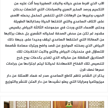
الاب الذي افرط سني حياته والبلاد الصغيرة وما ألت عليه من
التكميم ورصد المخبر السري والصباحات التي اغتسلت بدخان
الحروب وغيرها من الرهانات التي تتنفس كمخمل يحمله الاسى
على اكتاف الساعدي والتي اناختها الحياة بعذاباتها الطويلة
وحتى الاسماء التي وردت في مجموعته الثالثة البياض بقميص
مقدود لم تكن من محض الصدفة لمخياله الشعري بل حطت بركابها
من المعاناة التي اعتنقها الساعدي ليقف وحيدا على جبهة ذلك
البياض الذي رسخته المواجع عن قصد واضح ويترك مساحة شاسعة
للتساؤل في منحنيات البياض والتي واكبت اختلاجات تلك
الصناديق المقفلة من مخياله الذي تغذى بكدمات بوح خرج
لتنصيص تلك الفخاخ اللامهادنة لحياتنا ليتم اجتزاءها من جراحات
عمرها نصف قرن
يذكر ان الشاعر ناظم كاطع الساعدي صدر له ضماد الاسئلة عن دار
ميزبوتاميا ومرايانا التي يعلو نشيدها عن دار المتن للنشر والتوزيع
ك