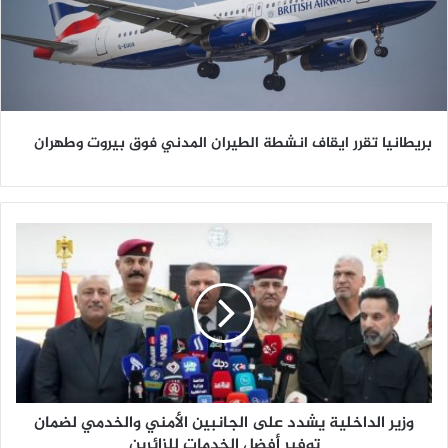
بريطانيا تقرر ايقاف انشطة الطيران المدني فوق بيروت وطهران
و
ز
ي
ر
ا
ل
د
ا
خ
وزير الداخلية يشدد على الجانبين الأمني والخدمي لضمان
ل
ي
توفير أفضل الخدمات للزائرين