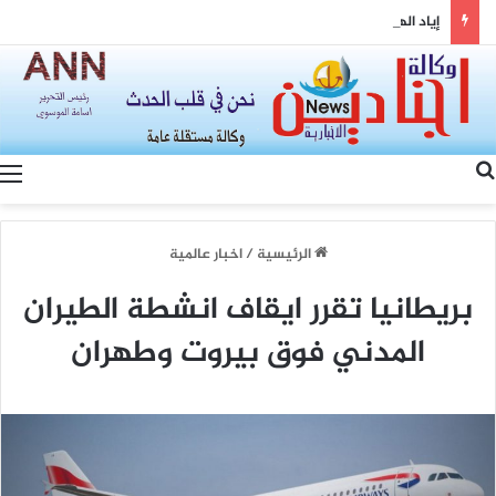
إياد الهزاع ونواف سلام: من معالجة ملفات السوريين إلى بناء شراكة سورية–لبنانية
بحث عن
الرئيسية
/
اخبار عالمية
بريطانيا تقرر ايقاف انشطة الطيران
المدني فوق بيروت وطهران