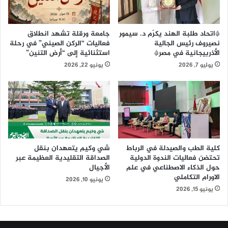
ي
ي
و
ا
ا
ل
*اتحاد طلبة الهند يكرّم د. سيمور
جامعة ورقلة تشهد انطلاق
ل
ه
نصيروف رئيس الجالية
فعاليات “الركن الصيني” في رحلة
خ
ن
الأذربيجانية في مصر*
استثنائية إلى “أرض التنين”
د
ي
يوليو 7, 2026
يونيو 22, 2026
م
ة
ي
ا
ل
ن
ض
ت
م
ه
ا
ا
ن
ك
ت
ص
كلية الطب والصيدلة في الرباط
شي وكيم يتعهدان بنقل
و
ا
تحتضن فعاليات الندوة الدولية
الصداقة التقليدية العظيمة عبر
ف
ر
حول الذكاء الاصطناعي في علم
الأجيال
ي
خ
الاورام التكاملي
يونيو 10, 2026
ر
ل
يونيو 15, 2026
أ
س
ف
ي
ض
ا