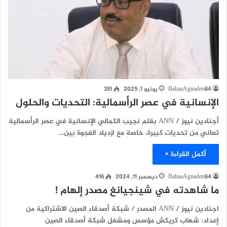
BahaaAgnaden64
يونيو 1, 2025
351
الإنسانية في عصر الرأسمالية: التحديات والحلول
أجنادين نيوز / ANN بقلم نجيب الكمالي الإنسانية في عصر الرأسمالية
تعاني من تحديات كبيرة، خاصة مع ازدياد الفجوة بين…
أكمل القراءة »
BahaaAgnaden64
ديسمبر 11, 2024
416
ما شاهدته في شينجيانغ مصدر إلهام !
اجنادين نيوز / ANN المصدر / شبكة أصدقاء الصين الاشتراكية من
إعداد: شهاب كريكش مؤسس ومشغل شبكة أصدقاء الصين