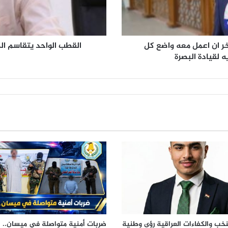
ح
د
ي
ت
فخر ان اعمل معه واضع كل
القطب الواحد يتقاسم ال
ق
 لقيادة البصرة
ا
س
م
ا
ل
ظ
ل
و
ا
ل
ص
ي
ن
ت
ر
س
نخب والكفاءات العراقية ​رؤى وطنية
ضربات أمنية متواصلة في ميسان.. 