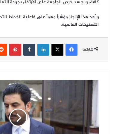
كافة، ويجسد حرص الجامعة على الارتقاء بجودة التعليم
ويُعد هذا الإنجاز مؤشراً مهماً على فاعلية الخطط ال
التصنيفات العالمية.
فيسبوك
‫X
لينكدإن
‏Tumblr
بينتيريست
شاركها
ا
ل
ف
ا
ر
س
.
.
ا