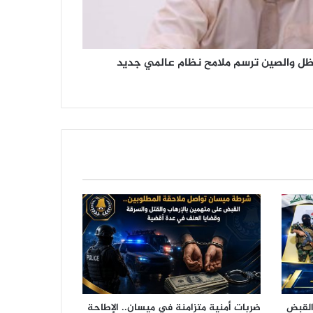
ظل والصين ترسم ملامح نظام عالمي جديد
القبض
ضربات أمنية متزامنة في ميسان.. الإطاحة