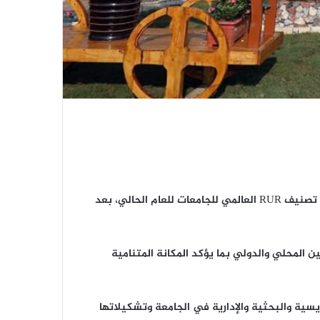
حققت جامعة الفرات الأوسط التقنية إنجازاً أكاديمياً جديداً بتقدمها إلى المركز (16) بين 47 جامعة عراقية حكومية وأهلية في تصنيف RUR العالمي للجامعات للعام الحالي، بعد
المحلي والدولي بما يؤكد المكانة المتنامية
يسية والبحثية والإدارية في الجامعة وتشكيلاتها