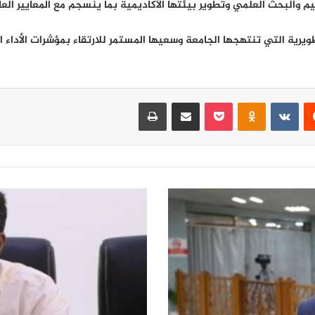
 والبحث العلمي وتطوير بيئتها الأكاديمية بما ينسجم مع المعايير العا
تطويرية التي تنتهجها الجامعة وسعيها المستمر للارتقاء بمؤشرات الأداء
‏Reddit
‏VKontakte
Odnoklassniki
‫Pocket
مشاركة عبر البريد
طباعة
ا
ل
ق
ط
ب
ا
ل
و
ا