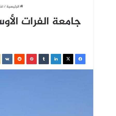
الرئيسية
/
اخب
جامعة الفرات الأو
فيسبوك
‫X
لينكدإن
‏Tumblr
بينتيريست
‏Reddit
‏VKontakte