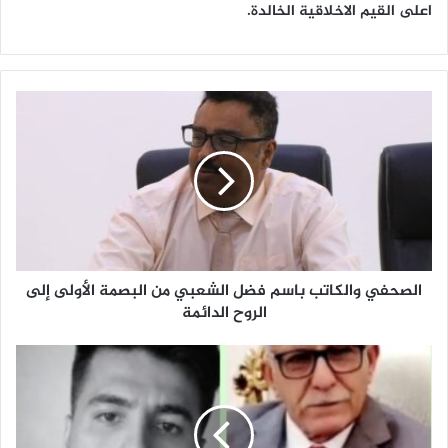
اعلى القيم الاخلاقية الخالدة.
ا
ل
ص
ح
ف
ي
و
ا
ل
الصحفي والكاتب باسم فضل الشعبي من البصمة الأولى إلى
ك
ا
الروح الدائمة
ت
ب
م
ب
ن
ا
ا
س
ل
م
ب