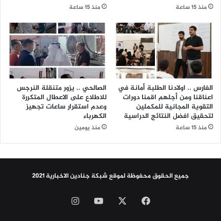
ل
ن
منذ 15 ساعة
منذ 15 ساعة
ى
ب
إ
ا
ل
ر
ى
غ
ا
ر
ل
ب
ر
ا
و
ل
الفارس .. اولادنا الطلبة أمانة في
الصالحي .. يزور متنقلة النرجس
ح
ع
اعناقنا ومن أجلهم اقمنا دورات
للاطلاع على الاعطال المتكررة
ا
ر
التقوية المجانية للمكملين
وعدم استقرار ساعات تجهيز
ل
لتحقيق افضل النتائج الدراسية
الكهرباء
ا
د
ق
منذ 15 ساعة
منذ يومين
ا
.
ئ
.
م
.
ة
ا
جميع الحقوق محفوظة لموقع شبكة جنادين الاخبارية 2021
ل
ر
‫X
فيسبوك
‫YouTube
انستقرام
س
ا
م