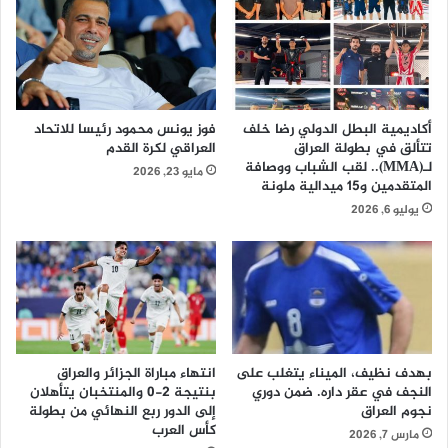
ن
ر
…
ش
ا
ة
س
ع
ت
م
ح
ل
أكاديمية البطل الدولي رضا خلف
فوز يونس محمود رئيسا للاتحاد
ق
ل
تتألق في بطولة العراق
العراقي لكرة القدم
ا
ر
لـ(MMA).. لقب الشباب ووصافة
مايو 23, 2026
ق
ف
المتقدمين و15 ميدالية ملونة
د
ع
يوليو 6, 2026
ي
ك
م
ف
ق
ا
ر
ء
ا
ة
ط
ا
ي
ل
و
م
بهدف نظيف، الميناء يتغلب على
انتهاء مباراة الجزائر والعراق
ا
ر
النجف في عقر داره. ضمن دوري
بنتيجة 2-0 والمنتخبان يتأهلان
س
ا
نجوم العراق
إلى الدور ربع النهائي من بطولة
ت
كأس العرب
ف
مارس 7, 2026