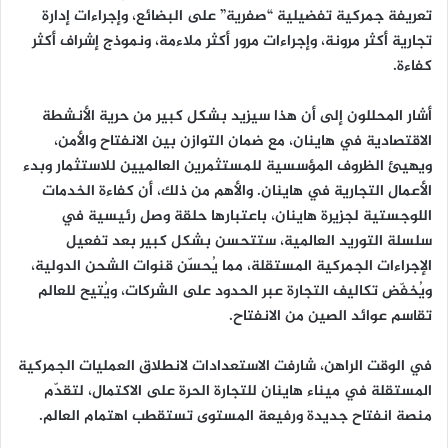
تعريفة جمركية تفضيلية “صفرية” على البضائع، وإجراءات إدارة
تجارية أكثر مرونة، وإجراءات مرور أكثر ملاءمة، ونموذج إشراف أكثر
كفاءة.
أشار المحللون إلى أن هذا سيزيد بشكل كبير من حرية الأنشطة
الاقتصادية في هاينان، مع ضمان التوازن بين الانفتاح والأمن،
ويهيئ الظروف المؤسسية للمستثمرين العالميين للاستثمار وبدء
الأعمال التجارية في هاينان. والأهم من ذلك، أن كفاءة الخدمات
اللوجستية لجزيرة هاينان، باعتبارها حلقة وصل رئيسية في
سلسلة التوريد العالمية، ستتحسن بشكل كبير بعد تفعيل
الإجراءات الجمركية المستقلة، مما يُحسّن قنوات الشحن الدولية،
ويُخفّض تكاليف التجارة عبر الحدود على الشركات، ويُتيح للعالم
تقاسم عوائد الصين من الانفتاح.
في الوقت الراهن، شارفت الاستعدادات لانطلاق العمليات الجمركية
المستقلة في ميناء هاينان للتجارة الحرة على الاكتمال، لتقدّم
منصة انفتاح جديدة ورفيعة المستوى تستقطب اهتمام العالم.