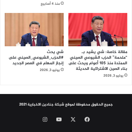
ا
ط
منذ 4 أسابيع
ل
ر
ط
ا
ر
ب
ق
ا
ا
ت
ل
ف
م
ي
ل
ب
مقالة خاصة: شي يشيد بـ
شي يحث
ت
ح
“ملحمة” الحزب الشيوعي الصيني
#الحزب_الشيوعي_الصيني على
و
الممتدة منذ 105 أعوام ويحث على
إنجاز المهام في العصر الجديد
ر
بناء الصين الاشتراكية الحديثة
ي
ا
يوليو 3, 2026
ة
ل
يوليو 3, 2026
ل
ص
ت
ي
ح
ن
ق
ا
جميع الحقوق محفوظة لموقع شبكة جنادين الاخبارية 2021
ي
ل
ق
ج
‫X
فيسبوك
‫YouTube
انستقرام
ش
ن
ر
و
ا
ب