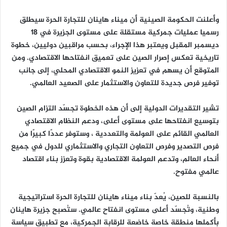
وأعلنت الحكومة الصينية أن ميناء هاينان للتجارة الحرة سيطلق
رسميا عمليات جمركية مستقلة على مستوى الجزيرة في 18
ديسمبر المقبل ويعتبر هذا الإجراء، بحسب مراقبين دوليين، خطوة
تاريخية تعكس إصرار الصين على تعميق انفتاحها الاقتصادي. ومن
المتوقع أن يسهم في تعزيز النمو الاقتصادي المحلي، إلى جانب
توفير فرص جديدة للتعاون والاستثمار على الصعيد العالمي.
تشير التقديرات الدولية إلى أن هذه الخطوة تجسّد التزام الصين
بتوسيع انفتاحها على مستوى أعلى، ودعم النظام الاقتصادي
العالمي القائم على العولمة والتعددية ، وستوفر عددًا كبيرًا من
فرص التصدير وفرص التعاون التجاري والاستثماري للدول في جميع
أنحاء العالم، وتدعم العولمة الاقتصادية بقوة وتعزز بناء اقتصاد
عالمي مفتوح.
بالنسبة للصين، يُعدّ بناء ميناء هاينان للتجارة الحرة استراتيجية
وطنية، وتُجسّد أعلى مستوى انفتاح عالمي. ستُصبح جزيرة هاينان
بأكملها منطقة خاصة خاضعة للرقابة الجمركية، مع تطبيق سياسة