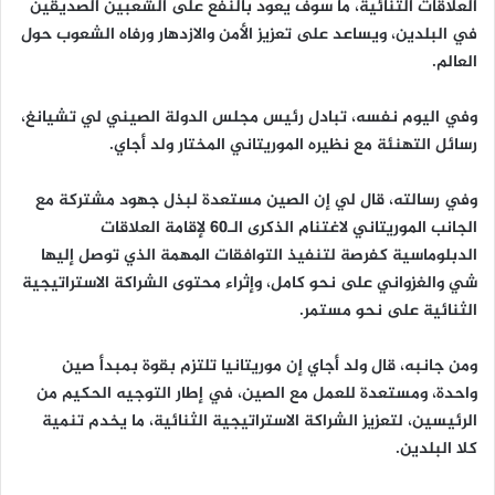
العلاقات الثنائية، ما سوف يعود بالنفع على الشعبين الصديقين
في البلدين، ويساعد على تعزيز الأمن والازدهار ورفاه الشعوب حول
العالم.
وفي اليوم نفسه، تبادل رئيس مجلس الدولة الصيني لي تشيانغ،
رسائل التهنئة مع نظيره الموريتاني المختار ولد أجاي.
وفي رسالته، قال لي إن الصين مستعدة لبذل جهود مشتركة مع
الجانب الموريتاني لاغتنام الذكرى الـ60 لإقامة العلاقات
الدبلوماسية كفرصة لتنفيذ التوافقات المهمة الذي توصل إليها
شي والغزواني على نحو كامل، وإثراء محتوى الشراكة الاستراتيجية
الثنائية على نحو مستمر.
ومن جانبه، قال ولد أجاي إن موريتانيا تلتزم بقوة بمبدأ صين
واحدة، ومستعدة للعمل مع الصين، في إطار التوجيه الحكيم من
الرئيسين، لتعزيز الشراكة الاستراتيجية الثنائية، ما يخدم تنمية
كلا البلدين.