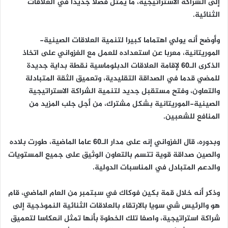
إلى الشراكة الاستراتيجية، ما يمثل فصلا جديدا في العلاقات
الثنائية.
وأوضح أنه يولي اهتماما كبيرا لتنمية العلاقات الصينية-
الموريتانية، معربا عن استعداده للعمل مع الغزواني على اتخاذ
الذكرى الـ60 لإقامة العلاقات الدبلوماسية نقطة بداية جديدة
للمضي قدما في الصداقة التقليدية، وتعميق الثقة المتبادلة
والتعاون، وفتح مستقبل جديد لتنمية الشراكة الاستراتيجية
الصينية-الموريتانية بشكل مشترك، من أجل جلب المزيد من
المنافع للشعبين.
وبدوره، قال الغزواني إنه على مدار الـ60 عاما الماضية، طورت بلاده
والصين صداقة قوية تتسم بالتعاون الوثيق على جميع المستويات
والدعم المتبادل في المناسبات الدولية.
وذكر أنه خلال قمة بكين فوكاك في سبتمبر من العام الماضي، قام
هو والرئيس شي سويا بالارتقاء بالعلاقات الثنائية النموذجية إلى
شراكة استراتيجية، واصفا تلك الخطوة بأنها تمثل انعكاسا لتعميق