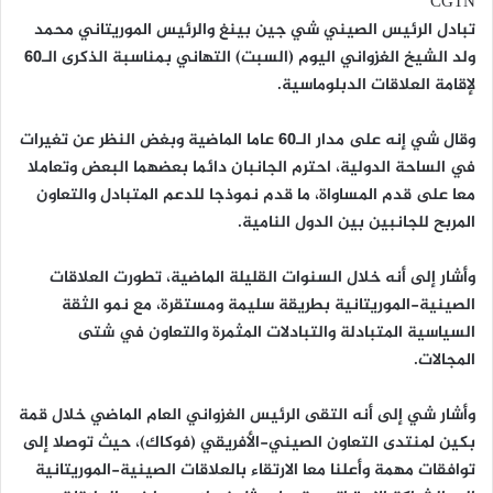
CGTN
تبادل الرئيس الصيني شي جين بينغ والرئيس الموريتاني محمد
ولد الشيخ الغزواني اليوم (السبت) التهاني بمناسبة الذكرى الـ60
لإقامة العلاقات الدبلوماسية.
وقال شي إنه على مدار الـ60 عاما الماضية وبغض النظر عن تغيرات
في الساحة الدولية، احترم الجانبان دائما بعضهما البعض وتعاملا
معا على قدم المساواة، ما قدم نموذجا للدعم المتبادل والتعاون
المربح للجانبين بين الدول النامية.
وأشار إلى أنه خلال السنوات القليلة الماضية، تطورت العلاقات
الصينية-الموريتانية بطريقة سليمة ومستقرة، مع نمو الثقة
السياسية المتبادلة والتبادلات المثمرة والتعاون في شتى
المجالات.
وأشار شي إلى أنه التقى الرئيس الغزواني العام الماضي خلال قمة
بكين لمنتدى التعاون الصيني-الأفريقي (فوكاك)، حيث توصلا إلى
توافقات مهمة وأعلنا معا الارتقاء بالعلاقات الصينية-الموريتانية