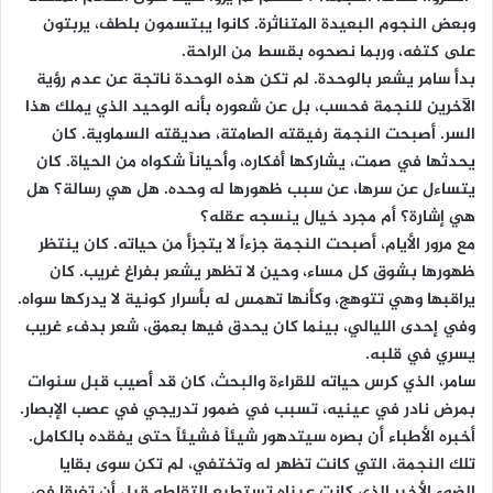
وبعض النجوم البعيدة المتناثرة. كانوا يبتسمون بلطف، يربتون
على كتفه، وربما نصحوه بقسط من الراحة.
بدأ سامر يشعر بالوحدة. لم تكن هذه الوحدة ناتجة عن عدم رؤية
الآخرين للنجمة فحسب، بل عن شعوره بأنه الوحيد الذي يملك هذا
السر. أصبحت النجمة رفيقته الصامتة، صديقته السماوية. كان
يحدثها في صمت، يشاركها أفكاره، وأحياناً شكواه من الحياة. كان
يتساءل عن سرها، عن سبب ظهورها له وحده. هل هي رسالة؟ هل
هي إشارة؟ أم مجرد خيال ينسجه عقله؟
مع مرور الأيام، أصبحت النجمة جزءاً لا يتجزأ من حياته. كان ينتظر
ظهورها بشوق كل مساء، وحين لا تظهر يشعر بفراغ غريب. كان
يراقبها وهي تتوهج، وكأنها تهمس له بأسرار كونية لا يدركها سواه.
وفي إحدى الليالي، بينما كان يحدق فيها بعمق، شعر بدفء غريب
يسري في قلبه.
سامر، الذي كرس حياته للقراءة والبحث، كان قد أصيب قبل سنوات
بمرض نادر في عينيه، تسبب في ضمور تدريجي في عصب الإبصار.
أخبره الأطباء أن بصره سيتدهور شيئاً فشيئاً حتى يفقده بالكامل.
تلك النجمة، التي كانت تظهر له وتختفي، لم تكن سوى بقايا
الضوء الأخير الذي كانت عيناه تستطيع التقاطه قبل أن تغرقا في