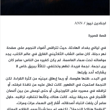
اجنادين نيوز / ANN
قصة قصيرة
في ليالي بغداد الهادئة، حيث تتراقص أضواء النجوم على صفحة
نهر دجلة، كان سامر، الشاب الثلاثيني الغارق في عالم الكتب، يجد
مواساته تحت سماء العاصمة. لم يكن كغيره من الناس؛ سامر كان
يرى نجمة. نجمة فريدة، تظهر وتختفي، تتلألأ ببريق خاص لا
يشاركه أحد رؤيتها.
في البدء، ظنها هلوسة، أو ربما إرهاق عينيْه من كثرة القراءة. لكن
النجمة استمرت في الظهور. كانت تطل عليه من نافذة غرفته، أو
ترافقه في مسيره على الكورنيش، أو حتى تومض من بين أغصان
الأشجار في حديقة بيته. كانت هناك، وكأنها تنتظره، تراقبه. حاول
سامر أن يلفت انتباه أصدقائه، أشار إلى السماء مرات ومرات،
“انظروا! هناك! النجمة!”، لكنهم لم يروا شيئاً سوى الظلام المعتاد