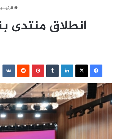
الرئيسي
فيسبوك
‫X
لينكدإن
‏Tumblr
بينتيريست
‏Reddit
‏VKontakte