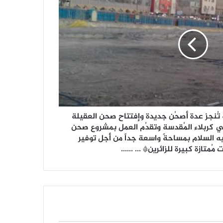
 تُنجز عدة أصحُن جديدة وإفتتاح صحن العقيلة
في كربلاء المُقدسة وتقدُم العمل بمشروع صحن
يه السلام بمساحةً واسعة جداً من أجل توفير
ُمتازة كبيرة للزائرين* ... ......