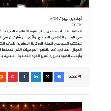
أجنادين نيوز / ANN
CGTN
في المجال الثقافي الصيني. وأثنى المشاركون في ال
للمكتب السياسي للجنة المركزية العشرين للحزب الشي
المجال الثقافي. كما ناقشوا التوصيات التي قدمتها ا
وأوصت الدورة بضرورة تعزيز القوة الثقافية الصينية با
فيسبوك
‫X
لينكدإن
‏Tumblr
بينتيريست
شاركها
ب
د