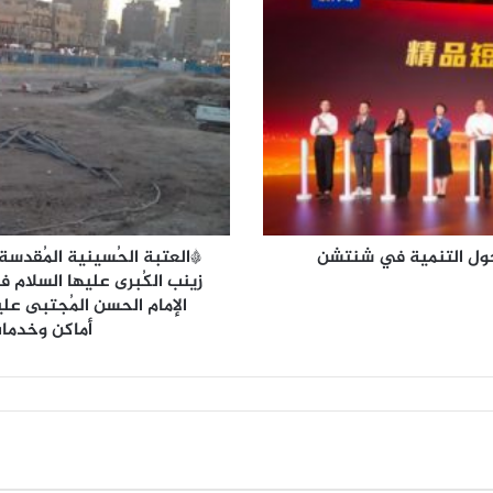
ل
ع
ت
ب
ة
ا
ل
حُ
س
ي
ن
 حول التنمية في شنتشن
*العتبة الحُسينية المُقدسة
ي
زينب الكُبرى عليها السلام 
ة
الإمام الحسن المُجتبى عل
ا
أماكن وخدمات م
ل
مُ
ق
د
س
ة
تُ