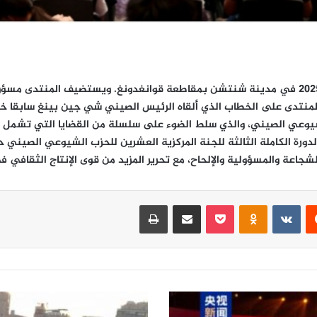
انطلقت فعايات منتدى بناء القوة الثقافية الصينية 2025 في مدينة شنتشن بمقاطعة قوانغدونغ. وي
منتدى على الخطاب الذي ألقاه الرئيس الصيني شي جين بينغ سابقا خل
وعي الصيني، والذي سلط الضوء على سلسلة من القضايا التي تشمل بناء
لدورة الكاملة الثالثة للجنة المركزية العشرين للحزب الشيوعي الصيني 
لشجاعة والمسؤولية والإلحاح، مع تحرير المزيد من قوى الإنتاج الثقافي في
‏Reddit
‏VKontakte
Odnoklassniki
‫Pocket
مشاركة عبر البريد
طباعة
*
ا