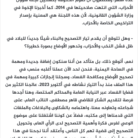
عدة أشهر، ومنتظرون أن تقوم الحكومة بتشكيل لجنة شؤون
الأحزاب، التي انتهت صلاحيتها في 2014، كما أخبرنا الإخوة في
وزارة الشؤون القانونية، لأن هذه اللجنة هي المعنية بإصدار
التراخيص الخاصة بالأحزاب.
– وهل تتوقع أن يقدم تيار التصحيح والبناء شيئًا جديدًا للبلاد في
ظل فشل النخب والأحزاب، وتدهور الأوضاع بصورة خطيرة؟
نعم، أتوقع ذلك، بل متأكد من أننا سنكون إضافة جديدة ومهمة
في الساحة اليمنية، فنحن لحد الآن عملنا أغلبه منصب في
تصحيح الأوضاع ومكافحة الفساد، وسجلنا إنجازات كبيرة ومهمة في
هذا الملف منذ بدأ التيار نشاطه في أكتوبر 2023، عالجنا الكثير من
قضايا الفساد عبر النيابة العامة والمحاكم المختصة، وهنا أجدها
فرصة لتقديم الشكر للقاضي قاهر مصطفى، النائب العام، على
شجاعته وتعاونه معنا، واهتمامه بالشكاوى والبلاغات والملفات
التي قدمناها إلى مكتبه، فضلًا عن كوننا اشتغلنا على موضوع
الوعي لغرس فكرة وأهمية التصحيح لدى الرأي العام، وتحويل
التصحيح إلى قضية تهم كل الناس، وأعتقد أننا نجحنا في هذا