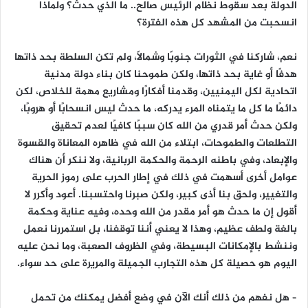
الدولة بعد سقوط نظام الرئيس صالح.. ما الذي حدث؟ ولماذا
انسحبت من المشهد كل هذه الفترة؟
نعم، شاركنا في الثورات جنوبًا وشمالًا، ولم تكن السلطة بحد ذاتها
هدفًا أو غاية بحد ذاتها، ولكن طموحنا كان بناء دولة مدنية
اتحادية لكل اليمنيين، وقدمنا أفكارًا ومشاريع مهمة للخلاص، لكن
دائمًا ما كل ما يتمناه المرء يدركه، ما حدث ليس انسحابًا أو هروبًا،
ولكن حدث أمر قدري من الله كان سببًا كافيًا لعدم تحقيق
التطلعات والطموحات، ابتلاء من الله في ظاهره المعاناة والقسوة
والإبعاد، وفي باطنه الرحمة والحكمة الربانية، ولا ننكر أن هناك
عوامل أخرى أسهمت في ذلك في إطار الحرب على رموز الحرية
والتغيير، ولحق بنا أذى كبير، ولكن صبرنا واحتسبنا. أعود وأكرر لا
أقول إن ما حدث هو أمر مقدر من الله وحده، وفيه عناية وحكمة
بالغة ولطف عظيم، وهذا لا يعني أننا توقفنا، بل استمررنا نعمل
وننشط بالإمكانات البسيطة، وفي الظروف الصعبة، وما نحن عليه
اليوم هو حصيلة كل هذه التجارب الجميلة والمريرة على حد سواء.
– هل نفهم من ذلك أنك الآن في وضع أفضل يمكنك من تحمل