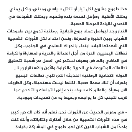
هذا طموح مشروع لكل تيار أو تكتل سياسي ومدني، ولكل يمني
يمتلك الأهلية، ومؤهل لخدمة بلده وشعبه، ويمتلك الشجاعة في
التصدي لقيادة المرحلة الصعبة.
التيار وجد ليواصل عمله بروح شبابية ووطنية تدمج بين طموحات
الشباب وبين الخبرة والمعرفة، ونحن امتداد لكل الثورات الشعبية
التي شهدتها البلاد ابتداء بالحراك السلمي في الجنوب، وكل
نضالات اليمنيين الحرة من أجل العدالة والحرية والمساواة والكرامة
في الماضي والحاضر، وسوف نستمر في العمل مع شعبنا لتحقيق
تطلعاته المشروعة في الحرية والكرامة والأمن والاستقرار وبناء
الدولة الاتحادية الوطنية الحديثة التي تلبي تطلعات الجميع،
ونعرف أن تلك مهمة صعبة، لكنها ليست مستحيلة، وكل الظروف
الآن مهيأة، والعالم كله سوف يتجه إلى التماسك والتلاحم عما
قريب لتجنب كل ما يواجهه ويحيط به من تهديدات وجودية.
– في معرض الحديث عن الثورات نحن نعلم أنه كان لك دور كبير
في هذه الثورات الشعبية من خلال أفكارك وكتاباتك، وأنك كنت
واحدًا من الشباب الذين كان لهم طموح في المشاركة بقيادة