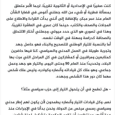
كنت صغيرًا في الإعدادية أو الثانوية تقريبًا، لربما الأمر متعلق
بمسألة فطرية أو شيء من الله جعلني أغوص في قضايا الشأن
العام منذ عمر مبكر، بالإضافة إلى أنني بدأت القراءة والاطلاع على
المجلات والصحف والكتب، حينما كان عمري في العاشرة تقريبًا،
وهذا في تصوري هو الذي حدد ميولي، وجعلني أختار الالتحاق
بالصحافة كدراسة ومهنة في الوقت نفسه.
أما بالنسبة للتيار الوطني للتصحيح والبناء فهو حاصل جهد
وتجربة طويلة في العمل المدني والسياسي، كنا فيها حاضرين
كمتابعين ومراقبين أو كمشاركين في كل المراحل التي مرت بها
البلاد، وتحديدًا منذ العام 90 وحتى اليوم، والتيار هو جهد وعمل
جماعي، وهو ملك كل قياداته وأنصاره وكوادره، وليس ملك شخص
مهما كان دور هذا الشخص وجهده.
– هل تطمح في أن يتحول التيار إلى حزب سياسي مثلًا؟
نعم، وكل قيادات التيار وأنصاره يطمحون لأن يكون لهم إطار مدني
وسياسي رسمي مرخص من الدولة، ونحن بدأنا في الإجراءات منذ