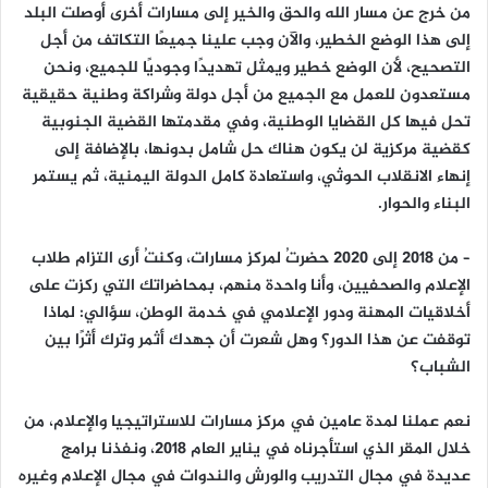
من خرج عن مسار الله والحق والخير إلى مسارات أخرى أوصلت البلد
إلى هذا الوضع الخطير، والآن وجب علينا جميعًا التكاتف من أجل
التصحيح، لأن الوضع خطير ويمثل تهديدًا وجوديًا للجميع، ونحن
مستعدون للعمل مع الجميع من أجل دولة وشراكة وطنية حقيقية
تحل فيها كل القضايا الوطنية، وفي مقدمتها القضية الجنوبية
كقضية مركزية لن يكون هناك حل شامل بدونها، بالإضافة إلى
إنهاء الانقلاب الحوثي، واستعادة كامل الدولة اليمنية، ثم يستمر
البناء والحوار.
– من 2018 إلى 2020 حضرتُ لمركز مسارات، وكنتُ أرى التزام طلاب
الإعلام والصحفيين، وأنا واحدة منهم، بمحاضراتك التي ركزت على
أخلاقيات المهنة ودور الإعلامي في خدمة الوطن، سؤالي: لماذا
توقفت عن هذا الدور؟ وهل شعرت أن جهدك أثمر وترك أثرًا بين
الشباب؟
نعم عملنا لمدة عامين في مركز مسارات للاستراتيجيا والإعلام، من
خلال المقر الذي استأجرناه في يناير العام 2018، ونفذنا برامج
عديدة في مجال التدريب والورش والندوات في مجال الإعلام وغيره