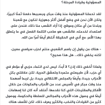
المسؤولية وقيادة المرحلة؟
لقد تحملنا المسؤولية منذ وقت مبكر، وبسببها دفعنا ثمنًا كبيرًا،
ولكن الآن نحن في وضع أفضل أكثر جهوزية لنكون مع شعبنا
وبلدنا من أي مكان وموقع، إذا أراد الشعب منا ذلك، فنحن على
استعداد لخدمته، فالشعب هو صاحب الكلمة الفصل في ما يتعلق
بهذا الأمر، مع أني في الحقيقة أنتظر أيضًا أمرًا من الله.
– هناك من يقول إن باسم الشعبي منتمٍ لحزب سياسي معين،
لكنه يخفي ذلك… هل هذا صحيح؟
ولماذا أخفي ذلك إذن؟ لا أبدًا، ليس لدي انتماء حزبي أو مؤطر في
أي حزب، لأن طبيعتي متمردة وتعشق الحرية، لكن علاقتي بكل
الأحزاب جيدة، وأيضًا بالمجلس الانتقالي جيدة، بل لربما أسهمنا
منذ وقت مبكر في تأسيس عدد من الأحزاب والمكونات من خلال
الأفكار والمقترحات التي كنا نقدمها، أعتقد أنه كان لنا إسهامات
أيضًا في وصول هذه الأحزاب والمجالس للسلطة والحكومة، ووصول
كثير من القيادات والنخب، والكثير يعرف ذلك، لكن للأسف هناك