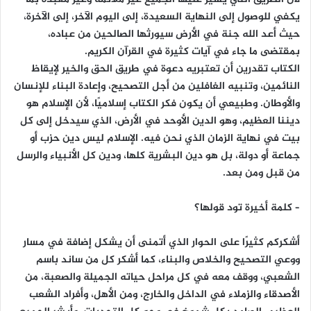
يكفي للوصول إلى النهاية السعيدة، إلى اليوم الآخر، إلى الآخرة،
حيث أعد الله جنة في الأرض سيورثها الصالحين من عباده،
بمقتضى ما جاء في آيات كثيرة في القرآن الكريم.
الكتاب تقدرين أن تعتبريه دعوة في طريق الحق والخير لإيقاظ
النائمين، وتنبيه الغافلين من أجل التصحيح، وإعادة البناء للإنسان
والأوطان. وطبيعي أن يكون فكر الكتاب إسلاميًا، لأن الإسلام هو
ديننا العظيم، وهو الدين الأوحد في الأرض، الذي سيدخل إلى كل
بيت في نهاية الزمان الذي نحن فيه. الإسلام ليس دين حزب أو
جماعة أو دولة، بل هو دين البشرية كلها، ودين كل الأنبياء والرسل
من قبل ومن بعد.
– كلمة أخيرة تود قولها؟
أشكركم كثيرًا على الحوار الذي أتمنى أن يشكل إضافة في مسار
ووعي التصحيح والخلاص والبناء، كما أشكر كل من ساند باسم
الشعبي، ووقف معه في كل مراحل حياته الجميلة والصعبة، من
الأصدقاء والزملاء في الداخل والخارج، ومن الأهل، وأفراد الشعب