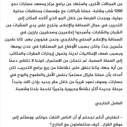
من المجالات الأخرى، واستفاد من برامج مركز ومعهد مسارات نحو
1200 شاب وشابة، عملنا شراكات مع مؤسسات ومنظمات محلية
دولية، ووجدت الفرصة من خلال الجو الذي أتاحه المكان إلى
التدريب في مجال الصحافة والإعلام، وتخرج على يدي العشرات من
الشبان والشابات، وأصبحوا إعلاميين وصحفيين بارزين في
الصحافة والإعلام المحلي والخارجي، ونحن فخورون بهم، كانا عامين
مثمرين جدًا، ولكن بسبب الأوضاع غير المستقرة في عدن يومها،
وبسبب ضعف الإمكانيات لدينا، وتحول إيجارات المقرات والمكاتب
إلى العملة الصعبة، لم نتمكن من الاستمرار، كوننا لا نتلقى دعمًا
من أية جهة، وكنا ننفق على نشاطنا من ريع برامج التدريب، لكن
أعدك بأن عملنا مايزال مستمرًا بنفس الأمل والطموح والروح في
مسارات، وسوف نعود قريبًا من خلال مقر جديد بإذن الله، ونبدأ
مرحلة جديدة أكثر نشاطًا وحيوية وتميزًا لخدمة بلدنا وشعبنا.
العامل الخارجي
– لنفترض أنكم نجحتم أو أن الناس التفت حولكم، ووصلتم إلى
موقع القرار.. كيف ستتعاملون مع الخارج؟