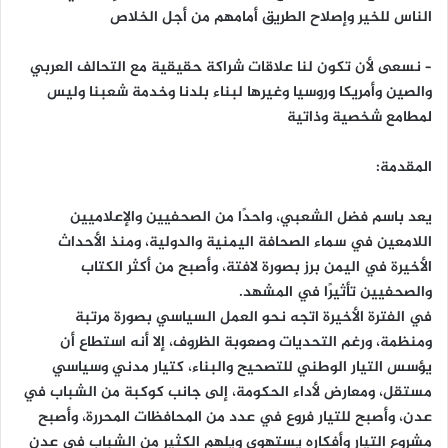
الناس للخير وإصلاح الطريق أمامهم من أجل الخلاص
– نسعى لأن تكون لنا علاقات شراكة حقيقية مع التحالف العربي
والصين وأمريكا وروسيا وغيرها لبناء بلدنا وخدمة شعبنا وليس
لمطامع شخصية وذاتية
المقدمة:
يعد باسم فضل الشعبي، واحدًا من الصحفيين والإعلاميين
اللامعين في سماء الصحافة اليمنية والدولية، ومنذ الأحداث
الأخيرة في اليمن برز بصورة لافتة، وأصبح من أكثر الكتاب
والصحفيين تأثيرًا في المشهد.
في الفترة الأخيرة اتجه نحو العمل السياسي بصورة مرتبة
ومنظمة، ورغم التحديات وصعوبة الظروف، إلا أنه استطاع أن
يؤسس التيار الوطني للتصحيح والبناء، كتيار مدني وسياسي
مستقل، ومعارض لأداء الحكومة، إلى جانب كوكبة من الشباب في
عدن، وأصبح للتيار فروع في عدد من المحافظات المحررة، وأصبح
مشروع التيار وأفكاره يستهوي ويلهم الكثير من الشباب في عدن