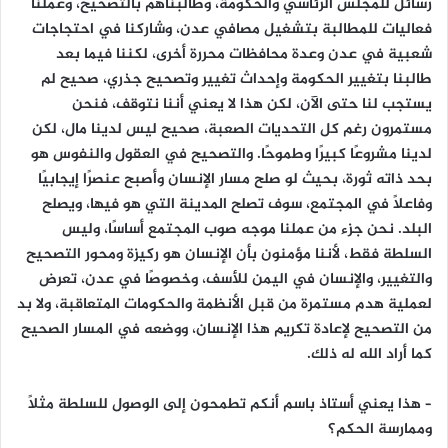
رسائل للمجلس الرئاسي والحكومة، وطالبناهم بالتصحيح، وعملنا
فعاليات للمطالبة بتشغيل مصافي عدن، وشاركنا في احتجاجات
شعبية في عدن وعدة محافظات محررة أخرى، لكننا فيما بعد
طالبنا بتغيير الحكومة وإحداث تغيير وتصحيح جذري، صحيح لم
يستجب لنا حتى الآن، لكن هذا لا يعني أننا نتوقف، فنحن
مستمرون رغم كل التحديات الصعبة، صحيح ليس لدينا مال، لكن
لدينا مشروعًا كبيرًا وطموحًا. والتصحيح في العقول والنفوس هو
بحد ذاته ثورة، بحيث لو صلح مسار الإنسان وأصبح عنصرًا إيجابيًا
وفاعلًا في المجتمع، سوف تصلح المدينة التي هو فيها، ويصلح
البلد. نحن جزء من عملنا موجه صوب المجتمع أساسًا، وليس
السلطة فقط، لأننا مؤمنون بأن الإنسان هو ركيزة ومحور التصحيح
والتغيير، والإنسان في اليمن للأسف، وخصوصًا في عدن، تعرض
لعملية هدم مستمرة من قبل الأنظمة والحكومات المتعاقبة، ولا بد
من التصحيح لإعادة تكريم هذا الإنسان، ووضعه في المسار الصحيح
كما أراد الله له ذلك.
– هذا يعني أستاذ باسم أنكم تطمحون إلى الوصول للسلطة مثلًا
وممارسة الحكم؟