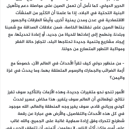
الحرير الدولي، كما نأمل أن تعمل الصين على مواصلة دعم وتأهيل
البنية التحتية في البلاد، إذا ما علمنا أن الكثير من المنشآت
الاقتصادية في عدن ومدن يمنية أخرى، وأيضًا الطرقات والجسور
بنتها الصين على نفقتها الخاصة، ضمن علاقات الصداقة مع شعبنا
وبلدنا، ونطمح إلى إعادتها للحياة من جديد، أو إعادة تحديثها، مع
إيجاد مشاريع وتنمية جديدة تحتاجها البلد، لتجاوز حالة الفقر
ومواكبة التطور المتسارع من حولنا.
– من منظور دولي كيف تقرأ الأحداث في العالم الآن، خصوصًا مع
أزمة الضرائب والجمارك والرسوم المتعلقة بهما، وما يحدث في غزة
واليمن؟
الأمور تنحو نحو متغيرات جديدة، وهذه الأزمات بالتأكيد سوف تفرز
نتائج، توقعاتي أن العالم سوف يتغير، هذا مخاض عسير لحدث
كوني ورباني قادم، سوف يغير وجه المنطقة والعالم، الله موجود
في كل هذه الأحداث والتفاصيل، والأرض هي عبارة عن رقعة
شطرنج تتحرك وفق إرادة سماوية غالبة على الجميع، والله غالب
على أمره، ولكن أكثر الناس لا يعلمون. أتمنى أن تتوقف الحرب في