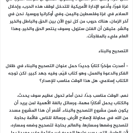
غزة فورًا، وأدعو الإدارة الأمريكية للتدخل لوقف هذه الحرب، وإحلال
السلام في غزة وفلسطين واليمن، وفي أوكرانيا وروسيا. نحن في
آخر الزمان، هناك حروب من كل نوع الآن بين الحق والباطل والخير
والشر. متيقن أن الفتن ستزول، وسوف ينتصر الحق والخير، وهذا
العام مليء بالمفاجآت.
التصحيح والبناء
– أصدرت مؤخرًا كتابًا جديدًا حمل عنوان التصحيح والبناء في ظلال
الفكر والدعوة والعمل، وهو كتاب قيّم، وفيه جهد كبير، لكن توجه
الكتاب إسلامي، هل هذا الوقت مناسب للإصدار؟
نعم، الوقت مناسب جدًا، نحن أمام تحول عظيم سوف يحدث،
والكتاب يحمل أفكارًا مهمة، ورسائل بالغة الأهمية لمن يريد أن
يكون ضمن مشروع التصحيح والبناء. أشعر أن هذا المشروع مسدد
من الله في محاولة لإصلاح الأرض، ورسالة للناس، فالأمة بحاجة
لتصحيح وضعها ومسارها، والعالم بحاجة لتصحيح وضعه ومساره،
لأن الطريق التي يسير عليها الجميع غير ملائمة وغير معبدة بما