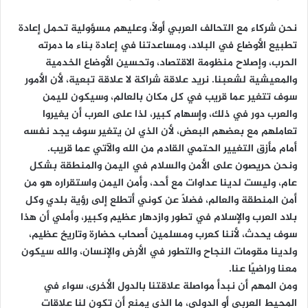
نحن شركاء مع التحالف العربي أولًا، وعليهم مسؤولية تحمل إعادة
تطبيع الأوضاع في البلاد، ومساعدتنا في إعادة بناء ما دمرته
الحرب، وإصلاح منظومة الاقتصاد، وتحسين الأوضاع الخدمية
والمعيشية لشعبنا. نريد علاقة شراكة لا علاقة تبعية، لأن الأمور
سوف تتغير عما قريب في كل مكان بالعالم، وسيكون لليمن
والعرب دور في ذلك، وإسهام كبير، لذا على العرب أن يغيروا
تعاملهم مع بعضهم البعض، لأن الذي لن يتغير سوف يجد نفسه
أمام مأزق التغيير الحتمي القادم من الله والآتي عما قريب.
ونحن حريصون على الأمن والسلام في اليمن والمنطقة بشكل
عام، وليست لدينا عداوات مع أحد، وأمن اليمن واستقراره هو من
أمن المنطقة والعالم، فضلًا عن كوني أتطلع إلى رؤية بلدي وكل
بلاد العرب والإسلام في تطور وازدهار عظيم وكبير، وأملي أن هذا
سوف يحدث، لأننا كعرب ومسلمين أصحاب حضارة وتاريخ عظيم،
ولدينا مقومات النجاح والتطور في الأرض والإنسان، والله سيكون
معنا وراضيًا عنا.
ومن المهم أن نبدأ مواصلة علاقتنا بالدول الأخرى، سواء في
المحيط العربي أو الدولي، ما الذي يمنع أن تكون لنا علاقات