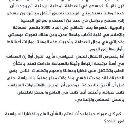
قرن تقريبًا، كمسهم في الصحافة المحلية اليمنية، ثم وجدت أن
هذه المهنة تستهويني، فوجدت نفسي أنتقل مباشرة من مسهم
إلى صحفي ومراسل في عدد من الصحف والمواقع اليمنية
والعربية، خصوصًا بعد التحاقي في العام 2000 بقسم الصحافة
والإعلام في كلية الآداب جامعة عدن، ومن هناك تفجرت موهبتي
وقدراتي في مجال الصحافة، وأحببت هذه المهنة، ومازلت أعشقها
وأمارسها إلى اليوم.
أما بخصوص الانتقال للعمل السياسي، فأريد القول أولًا إن الصحافة
هي أصلًا مرتبطة ارتباطًا وثيقًا بالسياسة مادامت تهتم بالشأن
العام، وتشتغل على قضايا ومعاناة وهموم وتطلعات الناس. وفي
الحقيقة لقد وجدت نفسي منذ وقت مبكر مهتمًا بالسياسة، حتى
قبل أن ألتحق بالصحافة، بمعنى أن الميول والاهتمامات السياسة
كانت سباقة، وأعتقد أنها كانت هي الدافع والمحفز للالتحاق
بالعمل الصحفي والإعلامي.
– كم كان عمرك حينما بدأت تهتم بالشأن العام والقضايا السياسية
في البلاد؟