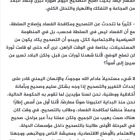
المسار أيضًا، بحيث أصبح التصحيح اليوم ضرورة كبرى لإنقاذ البلاد
من المجاعة و التفكك والانهيار والتحلل الكلي.
– كثيرًا ما تتحدث عن التصحيح ومكافحة الفساد وإصلاح السلطة،
مع أن الفساد ليس في السلطة فحسب، بل في المنظومة
السياسية والاجتماعية ككل، ويبدو أن التصحيح يكاد يكون من
المستحيلات، بخاصة في الوقت الراهن، نرى أنه حتى لو قامت ثورة
لن تصلح الوضع، لأننا شهدنا ثورات من قبل، ولكن البلاد تسير من
سيئ إلى أسوأ؟
لا شيء مستحيلًا مادام الله موجودًا، والإنسان اليمني قادر على
إحداث التغيير والتصحيح إذا وجه بشكل سليم وصحيح وبأمانة
أخلاقية ووطنية، نحن لسنا مؤيدين لما تقوم به الحكومة الحالية،
نحن منذ البداية اعتبرونا صوتًا معارضًا، لأننا أول من أسس إطارًا
وعملًا منظمًا لمكافحة الفساد، وطالب بالتصحيح، في وقت كان
هناك صمت رهيب من الجميع، ولكن عملنا بدأ عبر مراحل، صحيح
في المرحلة الأولى طالبنا بالتصحيح داخل مؤسسات الدولة،
والاهتمام بالأوضاع الاقتصادية، ومعيشة الناس ورواتبهم، ووجهنا