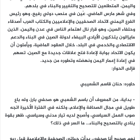
واليمن، المتطلعين للتصحيح والتغيير والبناء في بلدهم.
وفي شهر مارس الماضي، عُين في منصب دولي رفيع، وهو رئيس
الفرع اليمني لاتحاد الصحفيين والإعلاميين والكتاب العرب أصدقاء
وحلفاء الصين، وهو قرار نال اهتمام الناس في عدن واليمن، الذين
مايزالون يتذكرون الأيادي البيضاء لدولة الصين في البناء والدعم
الاقتصادي والخدمي في البلد، خلال العقود الماضية، ويأملون أن
يكون الاتحاد بوابة لإعادة فتح علاقات جديدة مع الصين، تسهم
في إعادة إعمار اليمن ونهضته وتطوره من جديد.
فإلى الحوار:
حاوره: حنان قاسم الشعيبي
– بداية، من المعروف أن باسم الشعبي هو صحفي بارز، وله باع
طويل في مجال الصحافة والإعلام، ولكنه في الفترة الأخيرة اتجه
صوب العمل السياسي، وأصبح لديه تيار مدني وسياسي، ظهر بقوة
ينادي بالتصحيح والبناء… ما السر في ذلك؟
نعم صحيح أنا صحفي، بدأت حياتي الصحفية والإعلامية قبل ربع