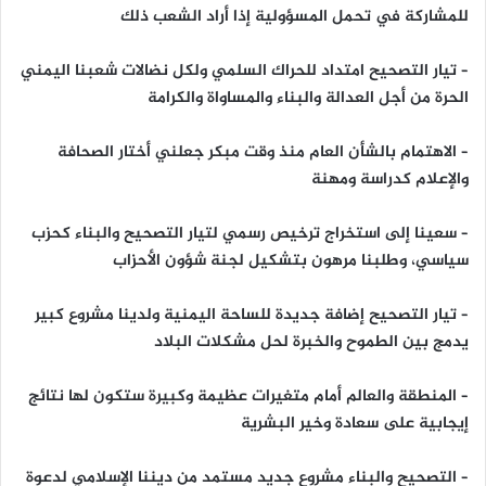
للمشاركة في تحمل المسؤولية إذا أراد الشعب ذلك
– تيار التصحيح امتداد للحراك السلمي ولكل نضالات شعبنا اليمني
الحرة من أجل العدالة والبناء والمساواة والكرامة
– الاهتمام بالشأن العام منذ وقت مبكر جعلني أختار الصحافة
والإعلام كدراسة ومهنة
– سعينا إلى استخراج ترخيص رسمي لتيار التصحيح والبناء كحزب
سياسي، وطلبنا مرهون بتشكيل لجنة شؤون الأحزاب
– تيار التصحيح إضافة جديدة للساحة اليمنية ولدينا مشروع كبير
يدمج بين الطموح والخبرة لحل مشكلات البلاد
– المنطقة والعالم أمام متغيرات عظيمة وكبيرة ستكون لها نتائج
إيجابية على سعادة وخير البشرية
– التصحيح والبناء مشروع جديد مستمد من ديننا الإسلامي لدعوة