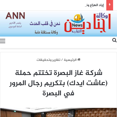
إياد الهزاع ونواف سلام: من معالجة ملفات السوريين إلى بناء شراكة سورية–لبنانية
بحث عن
الرئيسية
/
تقارير وتحقيقات
شركة غاز البصرة تختتم حملة
(عاشت ايدك) بتكريم رجال المرور
في البصرة