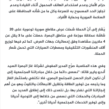
حزام الأمان وعدم استخدام الهاتف المحمول أثناء القيادة وعدم
تجاوز الحد المسموح به للسرعة وكل ما من شأنه المحافظة على
السلامة المرورية وحماية الأفراد.
يُشار إلى أنَّ الحملة شملت عرض مقاطع صورية توعوية على 20
شاشة عملاقة موزعة في مناطق البصرة، حصلتْ على ما لا يقل عن
4 ملايين مشاهدة وفق إحصائيات جهات العرض، كما تم فيها توزيع
آلاف المنشورات التثقيفية ومعطرات السيارات التي تحمل شعار
الحملة.
وفي هذه المناسبة صرَّح المدير المفوض لشركة غاز البصرة السيد
أندرو وايبر قائلا: “نسعى دائما من خلال مبادراتنا المجتمعية إلى
أن نكون الجار الحسن للمجتمع البصري، فلا نكتفي باستثمار الغاز
وما يتبعه من توفير الطاقة وتقليل الانبعاثات والتلوث وهو من أهم
إنجازاتنا التي نفخر بها، بل نتعدى ذلك إلى إطلاق العديد من
المبادرات والحملات التي نسعى من خلالها إلى التوعية أحيانا
وإلى توفير الخدمات المجتمعية أحيانا أخرى”.