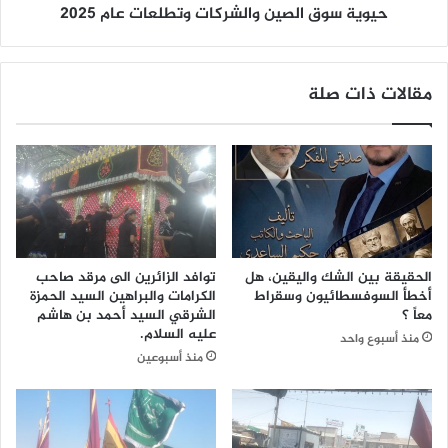
ش
حيوية سوق الصين والشركات وتطلعات عام 2025
ل
و
ص
ا
ي
ل
ن
مقالات ذات صلة
ص
و
ح
ا
ر
ل
ا
ش
ء
ر
!
ك
؟
ا
ت
و
الحقيقة بين الشك واليقين، هل
توافد الزائرين الى مرقد صاحب
ت
أخطأ السوفسطائيون وسقراط
الكرامات والبراهين السيد الحمزة
ط
معاً ؟
الشرقي السيد أحمد بن هاشم
ل
عليه السلام.
منذ أسبوع واحد
ع
منذ أسبوعين
ا
ت
ع
ا