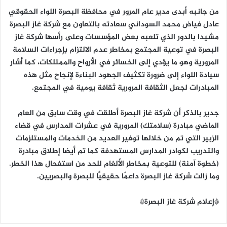
من جانبه أبدى مدير عام المرور في محافظة البصرة اللواء الحقوقي
عادل فياض محمد السوداني سعادته بالتعاون مع شركة غاز البصرة
مشيدا بالدور الذي تلعبه بعض المؤسسات وعلى رأسها شركة غاز
البصرة في توعية المجتمع بمخاطر عدم الالتزام بإجراءات السلامة
المرورية وهو ما يؤدي إلى الخسائر في الأرواح والممتلكات، كما أشار
سيادة اللواء إلى ضرورة تكثيف الجهود البناءة لإنجاح مثل هذه
المبادرات لجعل الثقافة المرورية ثقافة يومية في المجتمع.
جدير بالذكر أن شركة غاز البصرة أطلقت في وقت سابق من العام
الماضي مبادرة (سلامتك) المرورية في عشرات المدارس في قضاء
الزبير التي تم من خلالها توفير العديد من الخدمات والمستلزمات
والتدريب لكوادر المدارس المستهدفة كما تم أيضا إطلاق مبادرة
(خطوة آمنة) للتوعية بمخاطر الألغام للحد من استفحال هذا الخطر.
وما زالت شركة غاز البصرة داعمًا حقيقيًّا للبصرة والبصريين.
*إعلام شركة غاز البصرة*