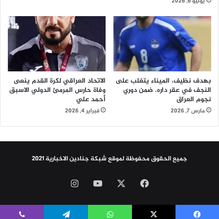
يوليو 6, 2026
ل
ل
ي
ل
ة
ا
ع
ب
ي
ن
ب
بهدف نظيف، الميناء يتغلب على
الاتحاد العراقي لكرة القدم ينعى
ع
النجف في عقر داره. ضمن دوري
وفاة حارس المرمئ الدولي الاسبق
د
نجوم العراق
أحمد علي
ت
مارس 7, 2026
فبراير 4, 2026
غ
ل
ب
ه
جميع الحقوق محفوظة لموقع شبكة جنادين الاخبارية 2021
ع
ل
ى
‫X
فيسبوك
‫YouTube
انستقرام
ن
ظ
ي