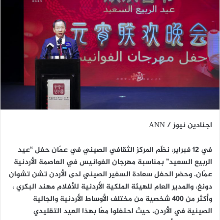
اجنادين نيوز / ANN
في 12 فبراير، نظّم المركز الثقافي الصيني في عمّان حفل “عيد
الربيع السعيد” بمناسبة مهرجان الفوانيس في العاصمة الأردنية
عمّان. وحضر الحفل سعادة السفير الصيني لدى الأردن تشن تشوان
دونغ، والمدير العام للهيئة الملكية الأردنية للأفلام مهند البكري ،
وأكثر من 400 شخصية من مختلف الأوساط الأردنية والجالية
الصينية في الأردن، حيث احتفلوا معًا بهذا العيد التقليدي