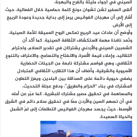
الصيني في أجواء مليئة بالفرح والبهجة.
ألقى السفير تشن تشوان دونغ كلمة حماسية خلال الفعالية، حيث
أشار إلى أن مهرجان الفوانيس يرمز إلى بداية جديدة وعودة الربيع
إلى الأرض.
وأوضح أن عادات عيد الربيع تعكس الروح العميقة للأمة الصينية،
وتُعد نافذة مهمة لاستكشاف الثقافة الصينية. كما أكّد أن
الشعبين الصيني والأردني يشتركان في تقدير السلام، واحترام
التقاليد، وإعلاء قيمة الأسرة، والانفتاح والتسامح، والاعتراف بالتنوع
الثقافي، وهي قواسم مشتركة نابعة من الجينات الحضارية
الآسيوية والشرقية. وأضاف أن هذا التقارب الثقافي المتبادل
يضفي حيوية دائمة على الصداقة بين البلدين، ويعزز التعاون
المشترك في بناء “الحزام والطريق”، ودفع عجلة التحديث،
والمساهمة في تحقيق مصير مشترك للبشرية. كما عبّر عن أمله
في أن تسهم الصين والأردن معًا في تحقيق سلام دائم في الشرق
الأوسط، حيث يجسد مهرجان الفوانيس التطلعات إلى لمّ الشمل
والحياة السعيدة.