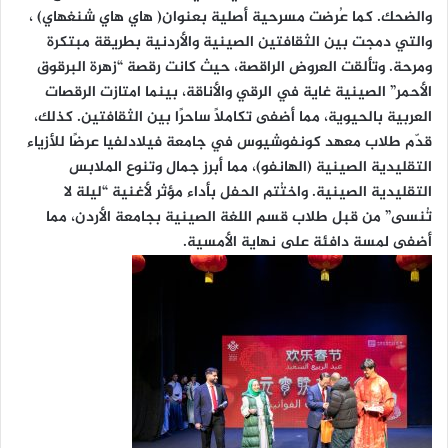
والضحك. كما عُرضت مسرحية أصلية بعنوان( هاي هاي شنغهاي) ،
والتي دمجت بين الثقافتين الصينية والأردنية بطريقة مبتكرة
ومرحة. وتألقت العروض الراقصة، حيث كانت رقصة “زهرة البرقوق
الأحمر” الصينية غاية في الرقي والأناقة، بينما امتازت الرقصات
العربية بالحيوية، مما أضفى تكاملاً ساحرًا بين الثقافتين. كذلك،
قدّم طلاب معهد كونفوشيوس في جامعة فيلادلفيا عرضًا للأزياء
التقليدية الصينية (الهانفو)، مما أبرز جمال وتنوع الملابس
التقليدية الصينية. واختُتم الحفل بأداء مؤثر لأغنية “ليلة لا
تُنسى” من قبل طلاب قسم اللغة الصينية بجامعة الأردن، مما
أضفى لمسة دافئة على نهاية الأمسية.