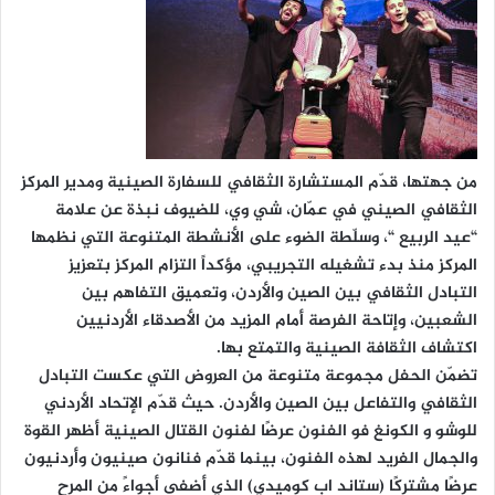
من جهتها، قدّم المستشارة الثقافي للسفارة الصينية ومدير المركز
الثقافي الصيني في عمّان، شي وي، للضيوف نبذة عن علامة
“عيد الربيع “، وسلّطة الضوء على الأنشطة المتنوعة التي نظمها
المركز منذ بدء تشغيله التجريبي، مؤكداً التزام المركز بتعزيز
التبادل الثقافي بين الصين والأردن، وتعميق التفاهم بين
الشعبين، وإتاحة الفرصة أمام المزيد من الأصدقاء الأردنيين
اكتشاف الثقافة الصينية والتمتع بها.
تضمّن الحفل مجموعة متنوعة من العروض التي عكست التبادل
الثقافي والتفاعل بين الصين والأردن. حيث قدّم الإتحاد الأردني
للوشو و الكونغ فو الفنون عرضًا لفنون القتال الصينية أظهر القوة
والجمال الفريد لهذه الفنون، بينما قدّم فنانون صينيون وأردنيون
عرضًا مشتركًا (ستاند اب كوميدي) الذي أضفى أجواءً من المرح