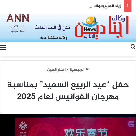
إياد الهزاع ونواف سلام: من معالجة ملفات السوريين إلى بناء شراكة سورية–لبنانية
بحث عن
الرئيسية
/
اخبار الصين
حفل “عيد الربيع السعيد” بمناسبة
مهرجان الفوانيس لعام 2025