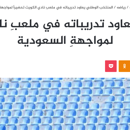
/
رياضه
/
المنتخب الوطني يعاود تدريباته في ملعبِ نادي الكويت تحضيراً لمواجهة
ود تدريباته في ملعبِ نا
لمواجهةِ السعودية
‫Pocket
Odnoklassniki