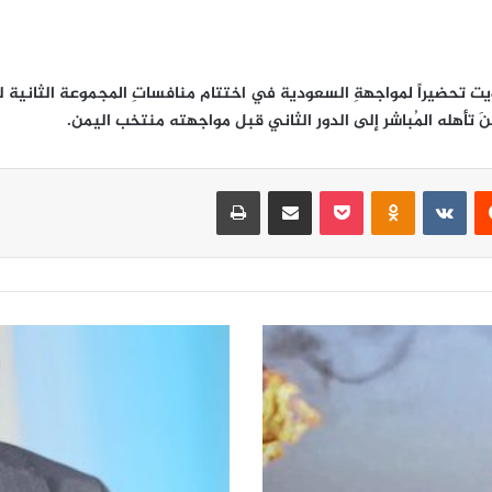
َ تأهله المُباشر إلى الدور الثاني قبل مواجهته منتخب اليمن.
‏Reddit
‏VKontakte
Odnoklassniki
‫Pocket
مشاركة عبر البريد
طباعة
ا
ل
خ
ز
ن
ة
ذ