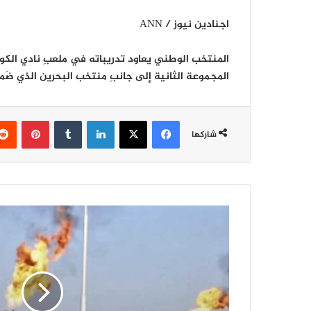
اجنادين نيوز / ANN
المجموعة الثانية إلى جانبِ منتخب البحرين الذي ضَمن
فيسبوك
‫X
لينكدإن
‏Tumblr
بينتيريست
شاركها
ا
ل
ع
ر
ا
ق
ي