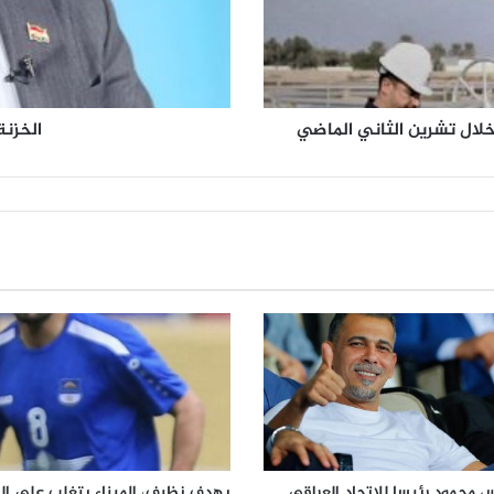
ا
ت
ا
ل
م
ف
الخزنة
ا
ت
ي
ح
ا
ل
ث
ل
ا
ث
ة
!
؟
 محمود رئيسا للاتحاد العراقي
بهدف نظيف، الميناء يتغلب على ال