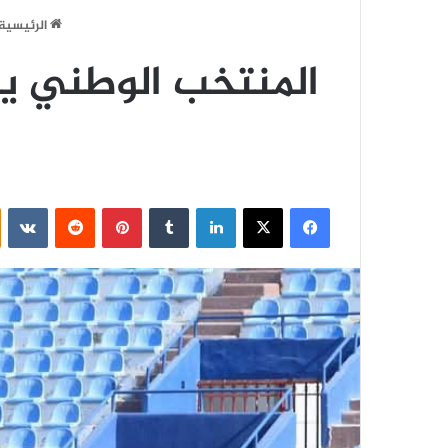
الرئيسية
المنتخب الوطني يعا
فيسبوك
‫X
لينكدإن
‏Tumblr
بينتيريست
‏Reddit
‏VKontakte