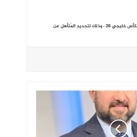
المنتخب الوطني يعاود تدريباته في ملعبِ نادي الكويت تحضيراً لمواجهةِ السعودية في اختتام منافساتِ المجموعة الثانية لكأس خليجي 26 ، وذلك لتحديدِ المُتأهل عن