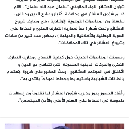
شؤون العشائر اللواء الحقوقي “سلمان عبد الله سلمان” ، اقام
قسم شؤون العشائر في محافظة الأنبار وصلاح الدين وديالى ،
سلسلة من المحاضرات التوعوية الإرشادية ، في مضايف شيوخ
العشائر، وتحت شعار ( معاً لمحاربة التطرف الفكري والحفاظ على
الهوية الوطنية والأخلاقية والدينية ) ، بحضور عدد كبير من سادات
وشيوخ العشائر في تلك المحافظات”.
وتضمنت المحاضرات الحديث حول كيفية التصدي ومحاربة التطرف
الفكري والحركات الدينية المنحرفة التي تتنافى مع الدين و
الأخلاق في المجتمع العشائري ، وحث الحضور على ضرورة الإهتمام
بالطاقات الشبابية واستيعابها وجعلها نموذجاً يقتدى به”.
وأشاد الحضور بدور مديرية شؤون العشائر لما تقدمهُ من إسهامات
ملموسة في الحفاظ على السلم الأهلي والأمن المجتمعي”.
ع