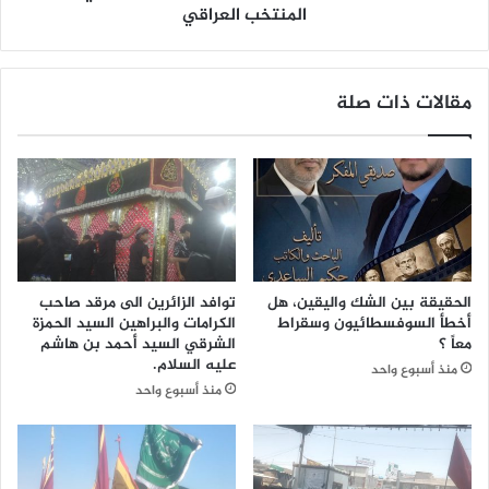
ب
ل
المنتخب العراقي
ب
د
د
ك
ع
ب
مقالات ذات صلة
م
ي
ا
ا
ل
ن
ق
ر
ط
ئ
ا
ي
ع
س
ا
ل
ل
ج
الحقيقة بين الشك واليقين، هل
توافد الزائرين الى مرقد صاحب
خ
ن
أخطأ السوفسطائيون وسقراط
الكرامات والبراهين السيد الحمزة
ا
ة
معاً ؟
الشرقي السيد أحمد بن هاشم
ص
ا
عليه السلام.
منذ أسبوع واحد
ل
ل
منذ أسبوع واحد
ل
ج
ن
ه
ه
د
و
ا