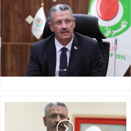
و
ز
ي
ر
ا