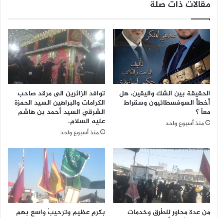
مقالات ذات صلة
ت
ي
أ
خ
ث
س
ي
ر
ر
2
ب
-
إ
1
ض
أ
ا
م
الحقيقة بين الشك واليقين، هل
توافد الزائرين الى مرقد صاحب
ف
ا
أخطأ السوفسطائيون وسقراط
الكرامات والبراهين السيد الحمزة
ة
م
معاً ؟
الشرقي السيد أحمد بن هاشم
م
م
عليه السلام.
منذ أسبوع واحد
ل
س
منذ أسبوع واحد
ي
ت
و
ض
ن
ي
ي
ف
ب
ه
ر
ي
م
و
ي
ك
من عدة محاور للطُرق وخدمات
بكرمٍ عظيم وترحيبٌ واسع بهم