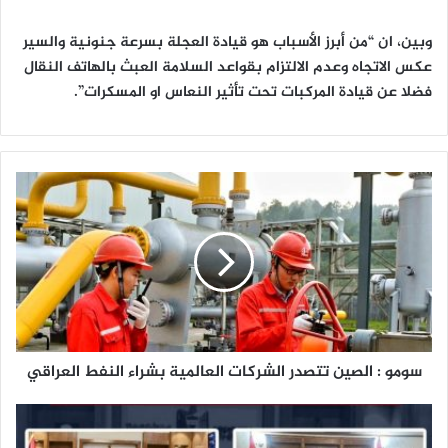
وبين، ان “من أبرز الأسباب هو قيادة العجلة بسرعة جنونية والسير
عكس الاتجاه وعدم الالتزام بقواعد السلامة العبث بالهاتف النقال
فضلا عن قيادة المركبات تحت تأثير النعاس او المسكرات”.
س
و
م
و
:
ا
ل
ص
ي
سومو : الصين تتصدر الشركات العالمية بشراء النفط العراقي
ن
ت
ت
م
ص
ح