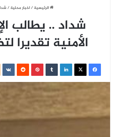
الرئيسية
/
اخبار محلية
/
شداد
شداد .. يطالب ال
الأمنية تقديرا ل
فيسبوك
‫X
لينكدإن
‏Tumblr
بينتيريست
‏Reddit
‏VKontakte