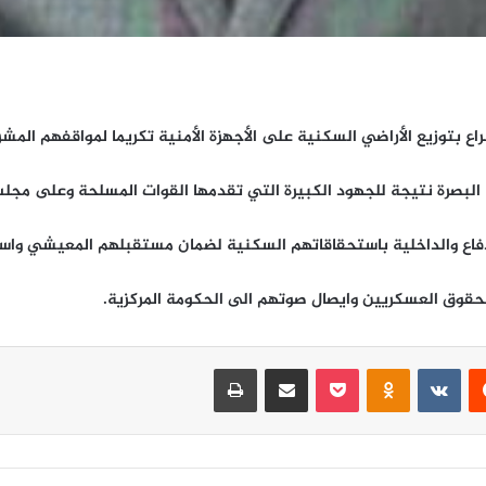
اع بتوزيع الأراضي السكنية على الأجهزة الأمنية تكريما لمواقفهم المش
ة البصرة نتيجة للجهود الكبيرة التي تقدمها القوات المسلحة وعلى مج
لدفاع والداخلية باستحقاقاتهم السكنية لضمان مستقبلهم المعيشي واس
 بحقوق العسكريين وايصال صوتهم الى الحكومة المركزية.
‏Reddit
‏VKontakte
Odnoklassniki
‫Pocket
مشاركة عبر البريد
طباعة