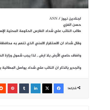
اجنادين نيوز / ANN
حسن الغزي
طالب النائب علي شداد الفارس الحكومة المحلية الإسر
وقال شداد ان الاستقرار الامني الذي تنعم به محافظ
واضاف حامي الأرض بلا ارض , لذا يجب شمول وزارة ا
والجدير بالذكر ان النائب علي شداد يواصل المطالبة
فيسبوك
‫X
لينكدإن
‏Tumblr
بينتيريست
شاركها