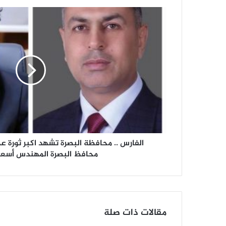
ا
ل
ف
ا
ر
س
.
.
م
ح
ا
ف
ظ
الفارس .. محافظة البصرة تشهد اكبر ثورة ع
ة
محافظ البصرة المهندس أسعد
ا
ل
ب
ص
ر
مقالات ذات صلة
ة
ت