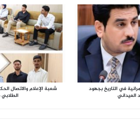
ش
ع
ب
ة
ا
ل
إ
ع
ل
ا
م
و
ا
مرانية في التاريخ بجهود
شعبة الإعلام والاتصال الحك
ل
 العيداني
الطلابي ف
ا
ت
ص
ا
ل
ا
ل