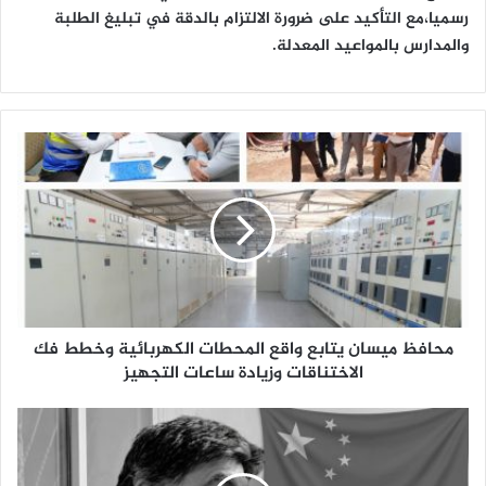
رسميا،مع التأكيد على ضرورة الالتزام بالدقة في تبليغ الطلبة
والمدارس بالمواعيد المعدلة.
م
ح
ا
ف
ظ
م
ي
س
ا
محافظ ميسان يتابع واقع المحطات الكهربائية وخطط فك
ن
ي
الاختناقات وزيادة ساعات التجهيز
ت
ا
إ
ب
س
ع
ر
و