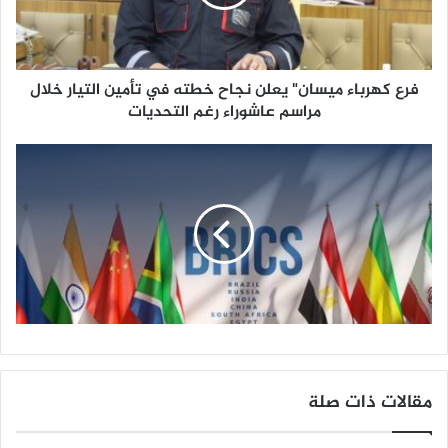
ر
ب
ا
ء
فرع كهرباء ميسان" يعلن نجاح خطته في تأمين التيار خلال
م
ي
مراسم عاشوراء رغم التحديات
س
ا
ن
"
ي
ع
ل
ن
ن
ج
ا
ح
خ
مقالات ذات صلة
ط
ت
ه