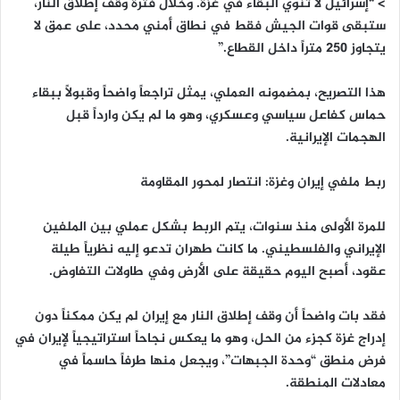
> “إسرائيل لا تنوي البقاء في غزة. وخلال فترة وقف إطلاق النار،
ستبقى قوات الجيش فقط في نطاق أمني محدد، على عمق لا
يتجاوز ٢٥٠ متراً داخل القطاع.”
هذا التصريح، بمضمونه العملي، يمثل تراجعاً واضحاً وقبولاً ببقاء
حماس كفاعل سياسي وعسكري، وهو ما لم يكن وارداً قبل
الهجمات الإيرانية.
ربط ملفي إيران وغزة: انتصار لمحور المقاومة
للمرة الأولى منذ سنوات، يتم الربط بشكل عملي بين الملفين
الإيراني والفلسطيني. ما كانت طهران تدعو إليه نظرياً طيلة
عقود، أصبح اليوم حقيقة على الأرض وفي طاولات التفاوض.
فقد بات واضحاً أن وقف إطلاق النار مع إيران لم يكن ممكناً دون
إدراج غزة كجزء من الحل، وهو ما يعكس نجاحاً استراتيجياً لإيران في
فرض منطق “وحدة الجبهات”، ويجعل منها طرفاً حاسماً في
معادلات المنطقة.