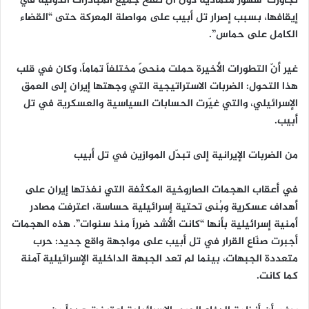
تجاوزت شهور متمادیة دون أن تفلح جميع المبادرات الدولية في
إيقافها، بسبب إصرار تل أبيب على مواصلة المعركة حتى “القضاء
الكامل على حماس”.
غير أنّ التطورات الأخيرة حملت منحىً مختلفاً تماماً، وكان في قلب
هذا التحول: الضربات الاستراتيجية التي وجهتها إيران إلى العمق
الإسرائيلي، والتي غيّرت الحسابات السياسية والعسكرية في تل
أبيب.
من الضربات الإيرانية إلى تبدّل الموازين في تل أبيب
في أعقاب الهجمات الصاروخية المكثفة التي نفذتها إيران على
أهداف عسكرية وبُنى تحتية إسرائيلية حساسة، اعترفت مصادر
أمنية إسرائيلية بأنها “كانت الأشد ضرراً منذ سنوات”. هذه الهجمات
أجبرت صنّاع القرار في تل أبيب على مواجهة واقع جديد: حرب
متعددة الجبهات، بينما لم تعد الجبهة الداخلية الإسرائيلية آمنة
كما كانت.