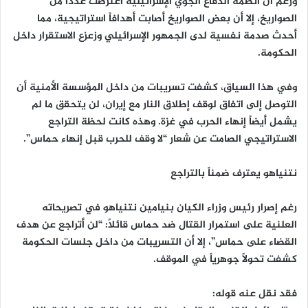
ورغم أن أنظمة الدفاع الجوي الإسرائيلية اعترضت عدداً من
الصواريخ، إلا أن بعض الصواريخ أصابت أهدافاً استراتيجية، مما
أحدث صدمة نفسية لدى الجمهور الإسرائيلي وزعزع الاستقرار داخل
الحكومة.
وفي هذا السياق، كشفت تسريبات من داخل المؤسسة الأمنية أن
التوصل إلى اتفاق لوقف إطلاق النار مع إيران، لن يتحقق ما لم
يشمل أيضاً إنهاء الحرب في غزة. وهذه كانت لحظة التراجع
الاستراتيجي الصامت عن شعار “لا وقف للحرب قبل إنهاء حماس”.
نتنياهو يعترف ضمناً بالتراجع
رغم إصرار رئيس وزراء الكيان بنيامين نتنياهو في تصريحاته
العلنية على استمرار القتال ضد حماس قائلاً: “لن أتراجع عن هدف
القضاء على حماس”، إلا أن التسريبات من داخل جلسات الحكومة
كشفت تحولاً جوهرياً في الموقف.
فقد نقل عنه قوله: