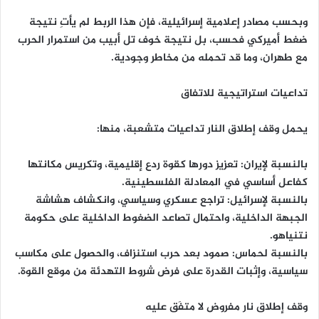
وبحسب مصادر إعلامية إسرائيلية، فإن هذا الربط لم يأتِ نتيجة
ضغط أميركي فحسب، بل نتيجة خوف تل أبيب من استمرار الحرب
مع طهران، وما قد تحمله من مخاطر وجودية.
تداعيات استراتيجية للاتفاق
يحمل وقف إطلاق النار تداعيات متشعبة، منها:
بالنسبة لإيران: تعزيز دورها كقوة ردع إقليمية، وتكريس مكانتها
كفاعل أساسي في المعادلة الفلسطينية.
بالنسبة لإسرائيل: تراجع عسكري وسياسي، وانكشاف هشاشة
الجبهة الداخلية، واحتمال تصاعد الضغوط الداخلية على حكومة
نتنياهو.
بالنسبة لحماس: صمود بعد حرب استنزاف، والحصول على مكاسب
سياسية، وإثبات القدرة على فرض شروط التهدئة من موقع القوة.
وقف إطلاق نار مفروض لا متفَق عليه