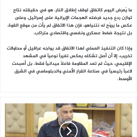
ما يُعرض اليوم كاتفاق لوقف إطلاق النار، هو في حقيقته نتاج
توازن ردع جديد فرضته الهجمات الإيرانية على إسرائيل. وعلى
عكس ما يروّج له نتنياهو، فإن هذا الاتفاق لم يأتِ من موقع القوة،
بل نتيجة ضغط عسكري ونفسي واقتصادي متراكب.
وإذا كان التنفيذ العملي لهذا الاتفاق قد يواجه عراقيل أو محاولات
تخريب، إلا أن أصل تشكله يعكس تغيراً نوعياً في المشهد
الإقليمي، حيث لم تعد المقاومة فاعلاً ميدانياً فقط، بل أصبحت
لاعباً رئيسياً في صناعة القرار الأمني والدبلوماسي في الشرق
الأوسط.
ف
ر
ع
ك
ه