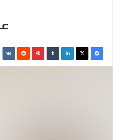
عد
فيسبوك
‫X
لينكدإن
‏Tumblr
بينتيريست
‏Reddit
‏VKontakte