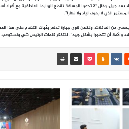
ا بعد جيل. وقال “لا تدعوا المسافة تقطع الروابط العاطفية مع أفراد أس
ستمر الذي لا يعرف ليلا ولا نهارا”.
 يحصى من العائلات. وتكمن قوى جبارة تدفع بثبات التقدم على هذا المس
د والأمة أن تتطورا بشكل جيد”. لنتذكر كلمات الرئيس شي ونستوعب مع
‏Reddit
‏VKontakte
Odnoklassniki
‫Pocket
مشاركة عبر البريد
طباعة
ش
ي
ج
ي
ن
ب
ي