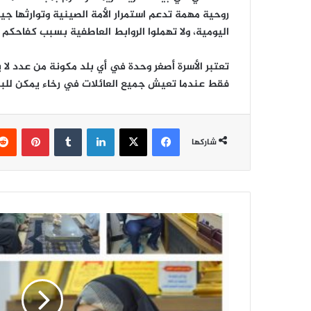
روحية مهمة تدعم استمرار الأمة الصينية وتوارثها جيل
اليومية، ولا تهملوا الروابط العاطفية بسبب كفاحكم الم
تعتبر الأسرة أصغر وحدة في أي بلد مكونة من عدد لا
فقط عندما تعيش جميع العائلات في رخاء يمكن للبلا
فيسبوك
‫X
لينكدإن
‏Tumblr
بينتيريست
شاركها
ا
ل
م
ي
ا
ح
ي