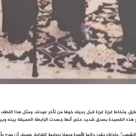
ارق. وتخاط غرزة غرزة قبل رحيله خوفا من تأخر عودته. ومثل هذا اللطف 
هذه القصيدة بصدق شديد حتى أنها جسدت الرابطة العميقة بينه وبين
عب”، ولذلك يقدر دائما الأسرة ويعتز بروابط القرابة. وسبق أن صرح بأن 