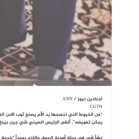
اجنادين نيوز / ANN
CGTN
“من الخيوط التي تنسجها يد الأم يصنع ثوب الابن الف
يمكن تعويضه”. ألقى الرئيس الصيني شي جين بينغ 
نشأ شي في بيئة أسرية كريمة، والتزم بمبدأ “خدمة الش