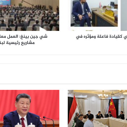
ن
غ
:
ا
ل
ع
مي كقيادة فاعلة ومؤثره في
شي جين بينغ: العمل معا 
م
مشاريع رئيسية لبن
ل
م
ع
ا
م
ع
د
و
ل
أ
م
ر
ي
ك