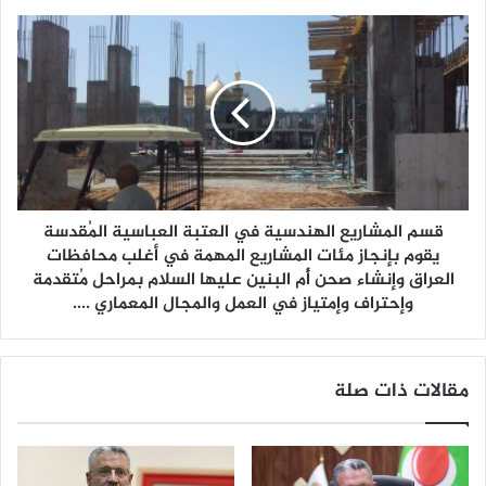
ق
ة
ق
ا
س
ل
م
م
ا
ص
ل
ر
م
ي
ش
ة
ا
ا
ر
ل
قسم المشاريع الهندسية في العتبة العباسية المُقدسة
ي
أ
ع
يقوم بإنجاز مئات المشاريع المهمة في أغلب محافظات
ذ
ا
العراق وإنشاء صحن أُم البنين عليها السلام بمراحل مُتقدمة
ر
ل
وإحتراف وإمتياز في العمل والمجال المعماري ....
ب
ه
ي
ن
ج
د
مقالات ذات صلة
ا
س
ن
ي
ي
ة
ة
ف
ت
ي