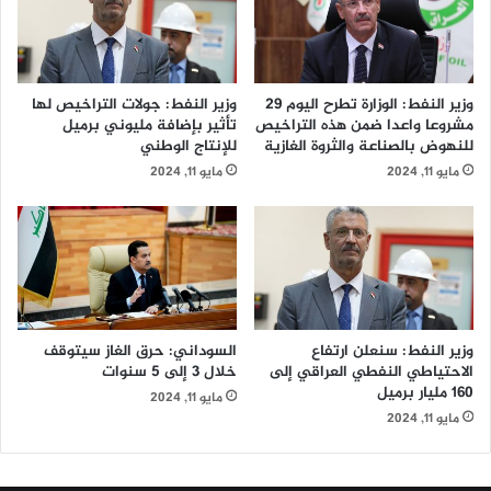
ح
ا
ت
ل
ف
ع
ل
ت
وزير النفط: الوزارة تطرح اليوم 29
وزير النفط: جولات التراخيص لها
ب
ب
مشروعا واعدا ضمن هذه التراخيص
تأثير بإضافة مليوني برميل
ا
ة
للنهوض بالصناعة والثروة الغازية
للإنتاج الوطني
ل
ا
مايو 11, 2024
مايو 11, 2024
ذ
ل
ك
ع
ر
ب
ى
ا
ا
س
ل
ي
ـ
ة
1
ا
وزير النفط: سنعلن ارتفاع
السوداني: حرق الغاز سيتوقف
0
ل
الاحتياطي النفطي العراقي إلى
خلال 3 إلى 5 سنوات
2
مُ
160 مليار برميل
مايو 11, 2024
ل
ق
مايو 11, 2024
م
د
ي
س
ل
ة