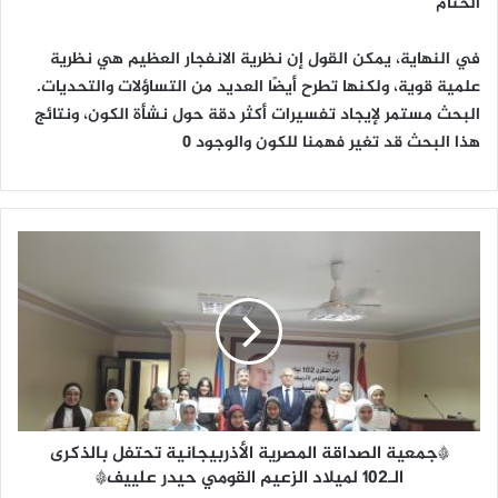
الختام
في النهاية، يمكن القول إن نظرية الانفجار العظيم هي نظرية
علمية قوية، ولكنها تطرح أيضًا العديد من التساؤلات والتحديات.
البحث مستمر لإيجاد تفسيرات أكثر دقة حول نشأة الكون، ونتائج
هذا البحث قد تغير فهمنا للكون والوجود ٠
*
ج
م
ع
ي
ة
ا
ل
ص
*جمعية الصداقة المصرية الأذربيجانية تحتفل بالذكرى
د
ا
الـ102 لميلاد الزعيم القومي حيدر علييف*