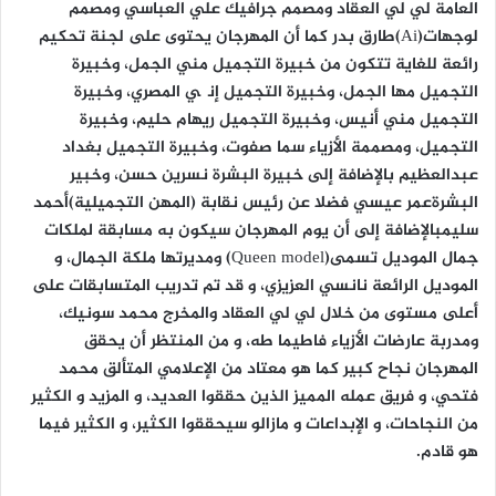
العامة لي لي العقاد ومصمم جرافيك علي العباسي ومصمم
لوجهات(Ai)طارق بدر كما أن المهرجان يحتوى على لجنة تحكيم
رائعة للغاية تتكون من خبيرة التجميل مني الجمل، وخبيرة
التجميل مها الجمل، وخبيرة التجميل إنچي المصري، وخبيرة
التجميل مني أنيس، وخبيرة التجميل ريهام حليم، وخبيرة
التجميل، ومصممة الأزياء سما صفوت، وخبيرة التجميل بغداد
عبدالعظيم بالإضافة إلى خبيرة البشرة نسرين حسن، وخبير
البشرةعمر عيسي فضلا عن رئيس نقابة (المهن التجميلية)أحمد
سليمبالإضافة إلى أن يوم المهرجان سيكون به مسابقة لملكات
جمال الموديل تسمى(Queen model) ومديرتها ملكة الجمال، و
الموديل الرائعة نانسي العزيزي، و قد تم تدريب المتسابقات على
أعلى مستوى من خلال لي لي العقاد والمخرج محمد سونيك،
ومدربة عارضات الأزياء فاطيما طه، و من المنتظر أن يحقق
المهرجان نجاح كبير كما هو معتاد من الإعلامي المتألق محمد
فتحي، و فريق عمله المميز الذين حققوا العديد، و المزيد و الكثير
من النجاحات، و الإبداعات و مازالو سيحققوا الكثير، و الكثير فيما
هو قادم.