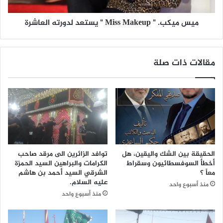
و
.
ا
"
ر
ميس ميكب. " Miss Makeup " يستعد لدورته العاشرة
M
خ
i
ا
s
ص
s
مقالات ذات صلة
ل
M
ب
a
ر
k
ن
e
ا
u
م
p
ج
"
"
ي
س
س
الحقيقة بين الشك واليقين، هل
توافد الزائرين الى مرقد صاحب
ا
ت
أخطأ السوفسطائيون وسقراط
الكرامات والبراهين السيد الحمزة
ع
ع
معاً ؟
الشرقي السيد أحمد بن هاشم
ة
د
عليه السلام.
منذ أسبوع واحد
م
ل
منذ أسبوع واحد
ص
د
ر
و
ي
ر