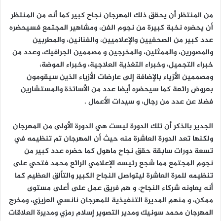
من المنتظر أن يحقق ذلك المهرجان نجاح كبير كما أنه من المنتظر
أن يحضره نخبة كبيرة من نجوم الفن، ومشاهير المجتمع فسيحضره
عدد كبير من الصحفيين والإعلاميين، والفنانين، والمطربين
والمصورين، والممثلين، والمخرجين و مصممين الجرافيك، وعدد من
خبراء التجميل، وخبراء التغذية العلاجية، وخبراء الموضة،
ومصممين الأزياء بالإضافة إلى عارضات الأزياء الذين سيقومون
بعروض رائعة كما سيحضره أيضا عدد من الأساتذة والمستشارين
فضلا عن عدد من رجال، و سيدات الأعمال .
الجدير بالذكر أن تلك الدورة ليست هي الدورة الأولى من المهرجان
ولكنها تعد الدورة العاشرة منه حيث أن المهرجان تم تنظيمه في
تسعة دورات سابقة حقق نجاح ماهول كما حضره عدد كبير من
نجوم المجتمع مما شجع رئيسه الإعلامي الرائع محمد فتحي على
تنظيمه للمرة العاشرة ليتواصل النجاح الكبير والتألق العظيم كما
أنه يعاونه شركاء النجاح، و هم فريق عمل على أعلى مستوى
ممكن، و منهم المديرة التنفيذية للمهرجان نانسي العزيزي، ومخرج
المهرجان محمد سونيك ومدير التصوير إسلام رمزي ومديرة العلاقات