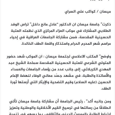
ميسان / كواكب علي السراي
ذكرت” جامعة ميسان ان الدكتور “عادل مانع داخل” تراس الوفد
الطلابي المشارك في موكب العزاء المركزي الذي نظمته العتبة
الحسينية المقدسة، ضمن مشاركة الجامعات العراقية في إحياء
مراسم شهر المحرم الحرام واستذكار واقعة الطف الخالدة.
واوضح” المكتب الاعلامي لجتمعة ميسان : ان الموكب شهد حضور
المتولي الشرعي للعتبة الحسينية المقدسة سماحة الشيخ عبد
المهدي الكربلائي، إلى جانب عدد من رؤساء الجامعات والعمداء
والأساتذة والطلبة، في مشهد جسّد معاني الوفاء لنهضة الإمام
الحسين (عليه السلام) وقيم التضحية والإيثار التي أرستها ثورة
الطف.
ومن جانبه أكد” ، رئيس الجامعة أن مشاركة جامعة ميسان تأتي
انطلاقًا من رسالتها في ترسيخ القيم الأخلاقية والوطنية وتعزيز
ارتباط الطلبة بالموروث الديني والثقافي، بما يسهم في تنمية