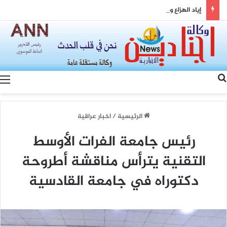
إياد الهزاع ونواف سلام: من معالجة ملفات السوريين إلى بناء شراكة سورية–لبنانية
بحث عن
الرئيسية
/
اخبار عراقية
رئيس جامعة الفرات الأوسط
التقنية يترأس مناقشة أطروحة
دكتوراه في جامعة القادسية