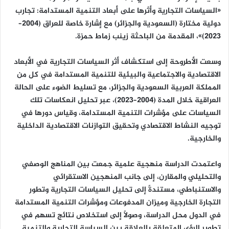
«السياسات التجارية وأثرها على أبعاد التنمية المستدامة: تجارب
دولية مختارة (السعودية والجزائر) مع إشارة خاصة للعراق (2004–
2023)»، المقدمة من الباحثة زينب زماط حمزة.
وسعت الأطروحة إلى استكشاف أثر السياسات التجارية في الأبعاد
الاقتصادية والاجتماعية والبيئية للتنمية المستدامة في كل من
المملكة العربية السعودية والجزائر، مع تسليط الضوء على الحالة
العراقية خلال المدة (2004–2023)، عبر تحليل انعكاسات تلك
السياسات على مؤشرات التنمية المستدامة، وقياس دورها في
توجيه النشاط الاقتصادي وتحقيق التوازنات الاقتصادية الداخلية
والخارجية.
واعتمدت الدراسة منهجية علمية جمعت بين المناهج الوصفي
والتحليلي والمقارن، إلى جانب المنهجين الاستقرائي
والاستنباطي، مستندةً إلى تحليل السياسات التجارية وتطور
التجارة الخارجية وميزان المدفوعات ومؤشرات التنمية المستدامة
في الدول محل الدراسة، وصولاً إلى استخلاص نتائج تسهم في
تطوير الرؤى المتعلقة بالعلاقة بين السياسة التجارية والتنمية