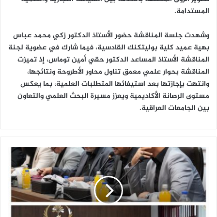
المستدامة.
وشهدت جلسة المناقشة حضور الأستاذ الدكتور زكي محمد عباس
بهية عميد كلية بوليتكنك القادسية، فيما شارك في عضوية لجنة
المناقشة الأستاذ المساعد الدكتور حقي أمين توماس، إذ تميزت
المناقشة بحوار علمي معمق تناول محاور الأطروحة ونتائجها،
وانتهت بإجازتها بعد استيفائها المتطلبات العلمية، بما يعكس
مستوى الرصانة الأكاديمية ويعزز مسيرة البحث العلمي والتعاون
بين الجامعات العراقية.
ا
ل
ف
ا
ر
س
.