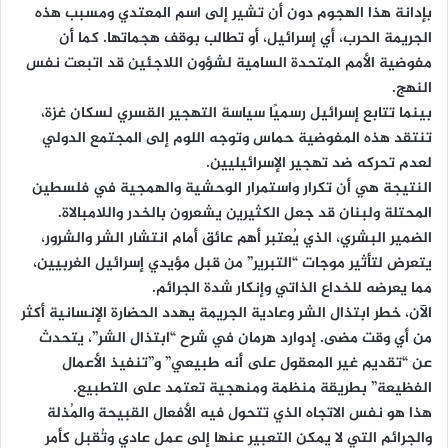
بإدانة هذا الهجوم دون أن تشير إلى اسم المعتدي ومسبب هذه
الجريمة الحرب، أي إسرائيل، أو تطالب بوقف هجماتها. كما أن
مفوضية الأمم المتحدة السامية لشؤون اللاجئين قد اتبعت نفس
النهج.
بينما تتابع إسرائيل رسميًا سياسة التهجير القسري لسكان غزة،
تنتقد هذه المفوضية حماس وتوجه اللوم إلى المجتمع الدولي
لعدم تحركه ضد تهجير الإسرائيليين.
النتيجة هي أن تكرار واستمرار الوحشية والهمجية في فلسطين
المحتلة ولبنان قد جعل الكثيرين يشعرون بالخدر واللامبالاة.
الضمير البشري، الذي يُعتبر أهم عائق أمام انتشار الشر والشرور،
يتعرض لتأثير موجات “التبرير” من قبل مؤيدي إسرائيل الغربيين،
مما يعرضه للخداع الذاتي وإنكار شدة الجرائم.
الآن، خطر ابتذال الشر وعادية الجريمة يهدد الحضارة الإنسانية أكثر
من أي وقت مضى. إدوارد هرمان في شرح “ابتذال الشر”، يتحدث
عن “تقديم غير المعقول على أنه طبيعي” و”تنفيذ الأعمال
الفظيعة” بطريقة منظمة ومنهجية تعتمد على التطبيع.
هذا هو نفس الاتجاه الذي تتحول فيه الأفعال القبيحة والمُذلة
والجرائم التي لا يمكن التعبير عنها إلى عمل عادي وتُقبل كأمر