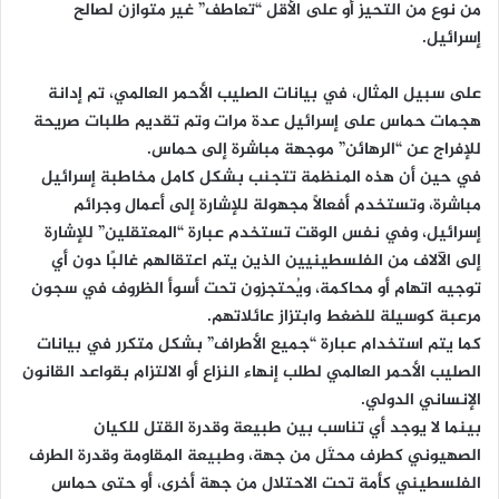
من نوع من التحيز أو على الأقل “تعاطف” غير متوازن لصالح
إسرائيل.
على سبيل المثال، في بيانات الصليب الأحمر العالمي، تم إدانة
هجمات حماس على إسرائيل عدة مرات وتم تقديم طلبات صريحة
للإفراج عن “الرهائن” موجهة مباشرة إلى حماس.
في حين أن هذه المنظمة تتجنب بشكل كامل مخاطبة إسرائيل
مباشرة، وتستخدم أفعالًا مجهولة للإشارة إلى أعمال وجرائم
إسرائيل، وفي نفس الوقت تستخدم عبارة “المعتقلين” للإشارة
إلى الآلاف من الفلسطينيين الذين يتم اعتقالهم غالبًا دون أي
توجيه اتهام أو محاكمة، ويُحتجزون تحت أسوأ الظروف في سجون
مرعبة كوسيلة للضغط وابتزاز عائلاتهم.
كما يتم استخدام عبارة “جميع الأطراف” بشكل متكرر في بيانات
الصليب الأحمر العالمي لطلب إنهاء النزاع أو الالتزام بقواعد القانون
الإنساني الدولي.
بينما لا يوجد أي تناسب بين طبيعة وقدرة القتل للكيان
الصهيوني كطرف محتَل من جهة، وطبيعة المقاومة وقدرة الطرف
الفلسطيني كأمة تحت الاحتلال من جهة أخرى، أو حتى حماس