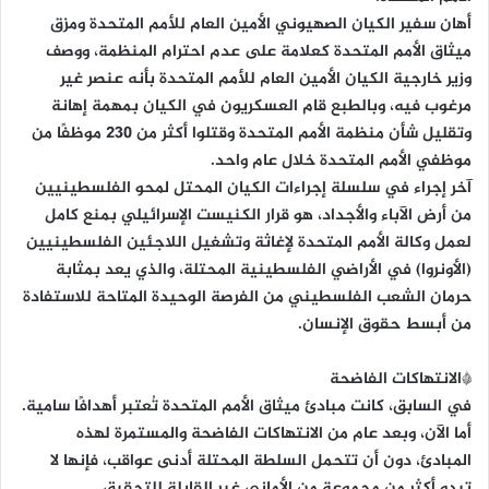
أهان سفير الكيان الصهيوني الأمين العام للأمم المتحدة ومزق
ميثاق الأمم المتحدة كعلامة على عدم احترام المنظمة، ووصف
وزير خارجية الكيان الأمين العام للأمم المتحدة بأنه عنصر غير
مرغوب فيه، وبالطبع قام العسكريون في الكيان بمهمة إهانة
وتقليل شأن منظمة الأمم المتحدة وقتلوا أكثر من 230 موظفًا من
موظفي الأمم المتحدة خلال عام واحد.
آخر إجراء في سلسلة إجراءات الكيان المحتل لمحو الفلسطينيين
من أرض الآباء والأجداد، هو قرار الكنيست الإسرائيلي بمنع كامل
لعمل وكالة الأمم المتحدة لإغاثة وتشغيل اللاجئين الفلسطينيين
(الأونروا) في الأراضي الفلسطينية المحتلة، والذي يعد بمثابة
حرمان الشعب الفلسطيني من الفرصة الوحيدة المتاحة للاستفادة
من أبسط حقوق الإنسان.
*الانتهاكات الفاضحة
في السابق، كانت مبادئ ميثاق الأمم المتحدة تُعتبر أهدافًا سامية.
أما الآن، وبعد عام من الانتهاكات الفاضحة والمستمرة لهذه
المبادئ، دون أن تتحمل السلطة المحتلة أدنى عواقب، فإنها لا
تبدو أكثر من مجموعة من الأماني غير القابلة للتحقيق.