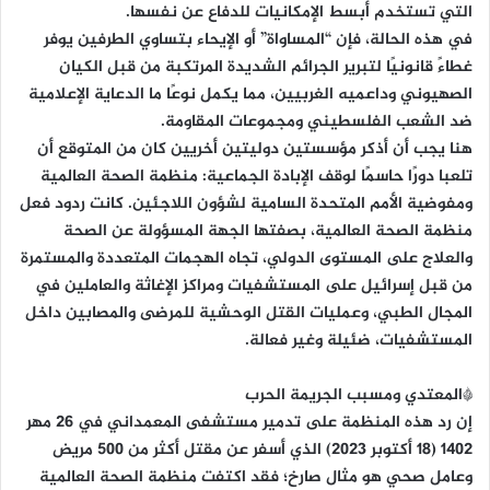
التي تستخدم أبسط الإمكانيات للدفاع عن نفسها.
في هذه الحالة، فإن “المساواة” أو الإيحاء بتساوي الطرفين يوفر
غطاءً قانونيًا لتبرير الجرائم الشديدة المرتكبة من قبل الكيان
الصهيوني وداعميه الغربيين، مما يكمل نوعًا ما الدعاية الإعلامية
ضد الشعب الفلسطيني ومجموعات المقاومة.
هنا يجب أن أذكر مؤسستين دوليتين أخريين كان من المتوقع أن
تلعبا دورًا حاسمًا لوقف الإبادة الجماعية: منظمة الصحة العالمية
ومفوضية الأمم المتحدة السامية لشؤون اللاجئين. كانت ردود فعل
منظمة الصحة العالمية، بصفتها الجهة المسؤولة عن الصحة
والعلاج على المستوى الدولي، تجاه الهجمات المتعددة والمستمرة
من قبل إسرائيل على المستشفيات ومراكز الإغاثة والعاملين في
المجال الطبي، وعمليات القتل الوحشية للمرضى والمصابين داخل
المستشفيات، ضئيلة وغير فعالة.
*المعتدي ومسبب الجريمة الحرب
إن رد هذه المنظمة على تدمير مستشفى المعمداني في 26 مهر
1402 (18 أكتوبر 2023) الذي أسفر عن مقتل أكثر من 500 مريض
وعامل صحي هو مثال صارخ؛ فقد اكتفت منظمة الصحة العالمية