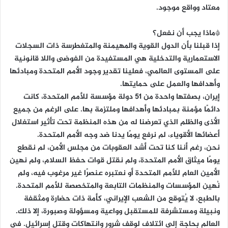
معتاد وواقع موجود.
*ماذا يجب أن نفعل؟
إذا قبلنا بأن الدول القوية والمهيمنة والمتغطرسة ذات السجلات
الاستعمارية والتدخلية هي المستفيدة من الفوضى واللا قانونية
على المستوى العالمي، فعلينا تقدير وجود الأمم المتحدة ومبادئها
وأهدافها والعمل على حمايتها.
إيران، بصفتها واحدة من 51 دولة مؤسسة للأمم المتحدة، كانت
دائمًا مؤمنة بمبادئها وأهدافها وملتزمة بها. على الرغم من جميع
الأذى والظلم الذي تعرضنا له من هذه المنظمة تحت تأثير استغلال
أعضائها الأقوياء، لم نرفع يومًا يدنا ضد وجه الأمم المتحدة.
نحن، رغم أننا كنا تحت أشد العقوبات من مجلس الأمن، لم نقطع
يومًا ميثاق الأمم المتحدة، ولم نقتل قوات حفظ السلام، ولم نهين
الأمين العام للأمم المتحدة أو نعتبره عنصرًا غير مرغوب فيه، ولم
نُهين المؤسسات والمنظمات التابعة والمتخصصة للأمم المتحدة.
بالطبع، لا يُتوقع من الشعب الإيراني، كأمة ذات حضارة ومثقفة
ونبيلة ومستشرفة للمستقبل وواعية ومسؤولة وصبورة، إلا ذلك.
العالم بحاجة إلى ائتلاف لوقف شرور وانتهاكات وقتل إسرائيل. في