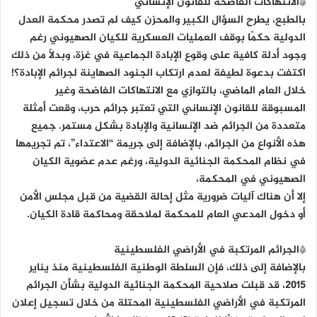
*الانتهاكات الفاضحة للقانون الإنساني
بالطبع، يطرح السؤال الكبير والمحزن كيف لم تصدر محكمة العدل
الدولية حكمًا بوقف العمليات العسكرية للكيان الصهيوني رغم
وجود أدلة كافية على وقوع الإبادة الجماعية في غزة، وبدلاً من ذلك
اكتفت بدعوة لطيفة لعدم ارتكاب الجنود الصهاينة لجرائم الإبادة؟!
خلال العام الماضي، بالتوازي مع الانتهاكات الفاضحة وغير
المسبوقة للقانون الإنساني التي تعتبر جرائم حرب، وقعت أمثلة
متعددة من الجرائم ضد الإنسانية والإبادة بشكل مستمر. جميع
هذه الأنواع من الجرائم، بالإضافة إلى جريمة “الاعتداء”، تم تجريمها
في نظام المحكمة الجنائية الدولية، ورغم عدم عضوية الكيان
الصهيوني في المحكمة،
إلا أن هناك آليات ضرورية مثل إحالة القضية من قبل مجلس الأمن
أو دخول المدعي العام للمحكمة لملاحقة ومحاكمة قادة الكيان.
*الجرائم المرتكبة في الأراضي الفلسطينية
بالإضافة إلى ذلك، فإن السلطة الوطنية الفلسطينية منذ يناير
2015، قد قبلت صلاحية المحكمة الجنائية الدولية بشأن الجرائم
المرتكبة في الأراضي الفلسطينية المحتلة من خلال تسجيل إعلان