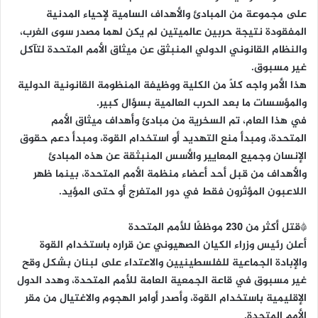
على مجموعة من المبادئ والأهداف السامية لإحياء المدنية
المفقودة نتيجة حربين عالميتين لم يكن لهما مصدر سوى الغرب،
والنظام القانوني الدولي المنبثق عن ميثاق الأمم المتحدة لتآكل
غير مسبوق.
هذا الأمر واجه كلاً من الكلية ووظيفة المنظومة القانونية الدولية
والمؤسسات ما بعد الحرب العالمية بسؤال كبير.
في هذا العام، تم السخرية من مبادئ وأهداف ميثاق الأمم
المتحدة، ومبدأ منع التهديد أو استخدام القوة، ومبدأ دعم حقوق
الإنسان وجميع المعايير والأسس المنبثقة عن هذه المبادئ
والأهداف من قبل أحد أعضاء منظمة الأمم المتحدة، بينما ظهر
اللاعبون المؤثرون فقط في دور المتفرج أو حتى المؤيد.
*قتل أكثر من 230 موظفًا للأمم المتحدة
أعلن رئيس وزراء الكيان الصهيوني عن قراره باستخدام القوة
والإبادة الجماعية للفلسطينيين والاعتداء على لبنان بشكل وقح
غير مسبوق في قاعة الجمعية العامة للأمم المتحدة، وهدد الدول
الإقليمية باستخدام القوة، وأصدر أوامر الهجوم والاغتيال من مقر
الأمم المتحدة.