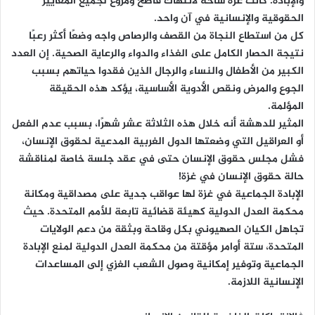
والإبادة. كانت غزة ساحة لانتهاك فاضح ومروع لجميع المعايير
الحقوقية والإنسانية في آن واحد.
كل من استطاع النجاة من القصف والرصاص واجه وضعًا أكثر رعبًا
نتيجة الحصار الكامل على الغذاء والدواء والرعاية الصحية. إن العدد
الكبير من الأطفال والنساء والرجال الذين فقدوا حياتهم بسبب
الجوع والمرض ونقص الأدوية الأساسية، يؤكد هذه الحقيقة
المؤلمة.
المثير للدهشة أنه خلال هذه الثلاثة عشر شهرًا، بسبب عدم الفعل
أو العراقيل التي وضعتها الدول الغربية المدعية لحقوق الإنسان،
فشل مجلس حقوق الإنسان حتى في عقد جلسة خاصة لمناقشة
حالة حقوق الإنسان في غزة!
الإبادة الجماعية في غزة لها عواقب جدية على مصداقية ومكانة
محكمة العدل الدولية كهيئة قضائية تابعة للأمم المتحدة. حيث
تجاهل الكيان الصهيوني بكل وقاحة وبثقة من دعم الولايات
المتحدة، ستة أوامر مؤقتة من محكمة العدل الدولية لمنع الإبادة
الجماعية وتوفير إمكانية وصول الشعب الغزي إلى المساعدات
الإنسانية اللازمة.