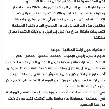
لدى المحكمة وفقًا للمادة (3) 12 من نظامها الأساسي.
بينما قام المدعي العام للمحكمة في مايو 2024 بطلب إصدار
مذكرة توقيف ضد نتنياهو وغالانت بتهمة ارتكاب جرائم ضد
الإنسانية، لم يتم حتى الآن تحقيق أي تقدم عملي لملاحقة
مرتكبي هذه الجرائم، بل تعرض المدعي العام وقضاة المحكمة
لتهديدات وابتزاز صارخ من قبل إسرائيل والولايات المتحدة بطرق
مختلفة.
* شكوك حول إرادة الجنائية الدولية
هاجم بايدن، رئيس الولايات المتحدة، شخصيًا المدعي العام
للمحكمة بعبارات قاسية، كما تعرض المدعي العام نفسه لتحركات
مضايقة من قبل إسرائيل وملفات موساد ضد نفسه وعائلته. وفي
آخر تطور، تم اتهام كريم خان بالتحرش الجنسي بموظفة، بينما
يُقال إن هذا هو إجراء قذر من قبل الموساد للضغط على كريم خان
والمحكمة الجنائية الدولية.
في الوقت نفسه، استقالت جوليا موتوك، رئيسة القسم الرومانية
في المحكمة المسؤولة عن دراسة طلب توقيف نتنياهو وغالانت،
من هذا المنصب.