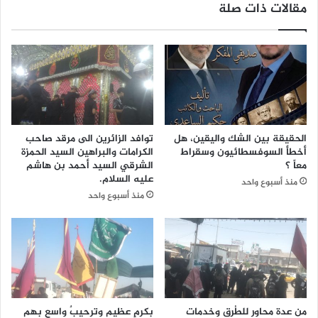
مقالات ذات صلة
ر
ا
ا
ص
ق
ل
ي
ا
ب
ل
ت
ا
ه
س
م
ت
ة
ع
الحقيقة بين الشك واليقين، هل
توافد الزائرين الى مرقد صاحب
ن
د
أخطأ السوفسطائيون وسقراط
الكرامات والبراهين السيد الحمزة
ش
ا
معاً ؟
الشرقي السيد أحمد بن هاشم
ر
د
عليه السلام.
منذ أسبوع واحد
م
ا
منذ أسبوع واحد
ح
ت
ت
و
و
ا
ى
ل
غ
ت
ي
ح
ر
ض
ل
ي
من عدة محاور للطُرق وخدمات
بكرمٍ عظيم وترحيبٌ واسع بهم