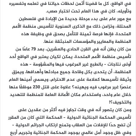
في الواقع، كل ما قضينا أثمن لحظات حياتنا في تعلمه وتفسيره
وتأويله، كان في هذا العام تحت اختبار صعب.
مع مرور عام على بدء مرحلة جديدة من الإبادة في فلسطين
المحتلة، وتزامن ذلك مع الذكرى السنوية لتأسيس منظمة الأمم
المتحدة، فإنها فرصة ثمينة للتأمل بصدق في وظيفة هذه
المنظمة والمعايير والمؤسسات المنبثقة عنها.
من کان يظن أنه في القرن الحادي والعشرين، بعد 79 عامًا من
تأسيس منظمة الأمم المتحدة، یمکن لكيان يعتبر في الواقع أحد
أولى نتاجات – بالطبع غير المرغوب فيها والمشؤومة – هذه
المنظمة، أن يتحدى بكل وقاحة جميع مبادئها وأهدافها، ويمزق
وثيقة تأسيسها كعلامة على عدم الاحترام، ويسمي أمينها العام
عنصرًا غير مرغوب فيه ويهينه؟ علاوة على قتل 230 موظفًا منها
خلال عام واحد، واستخدام مكان الأمانة العامة للمنظمة للتهديد
والتخويف؟!
ومن كان يتصور أنه في وقت تجاوز فيه أكثر من عقدين على
تأسيس المحكمة الجنائية الدولية – المحكمة التي كان من المقرر
أن تضع حدًا للإفلات من العقاب وتمنع ارتكاب الجرائم الدولية –
وفي ظل وجود أمل عالمي بوجود المحكمة الجنائية وتجريم أربع