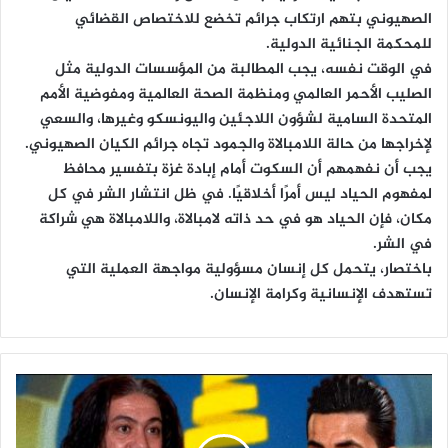
الصهيوني بتهم ارتكاب جرائم تخضع للاختصاص القضائي
للمحكمة الجنائية الدولية.
في الوقت نفسه، يجب المطالبة من المؤسسات الدولية مثل
الصليب الأحمر العالمي ومنظمة الصحة العالمية ومفوضية الأمم
المتحدة السامية لشؤون اللاجئين واليونسكو وغيرها، والسعي
لإخراجها من حالة اللامبالاة والجمود تجاه جرائم الكيان الصهيوني.
يجب أن نفهمهم أن السكوت أمام إبادة غزة بتفسير محافظ
لمفهوم الحياد ليس أمرًا أخلاقيًا. في ظل انتشار الشر في كل
مكان، فإن الحياد هو في حد ذاته لامبالاة، واللامبالاة هي شراكة
في الشر.
باختصار، يتحمل كل إنسان مسؤولية مواجهة العملية التي
تستهدف الإنسانية وكرامة الإنسان.
ع
ل
ي
ا