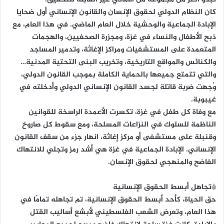
كان النظام الدولي لحقوق الإنسان والقانون الإنساني أول ضحايا
الإبادة الجماعية والوحشية خلال العام الماضي. في هذا العام، مع
ذبح الأطفال والنساء في غزة، ومجزرة الصحفيين، والهجمات
المتعمدة على المستشفيات ومراكز الإغاثة، وتدمير المساجد
والكنائس والمواقع التاريخية، وتخريب البنى التحتية المدنية…
والتي تتمتع جميعها بالحماية الكاملة بموجب القانون الدولي،
وُجهت ضربة قاتلة لجسد القانون الإنساني الدولي وأدخلته في
غيبوبة.
مع وفاة كل طفل في غزة، تكسرت الأعمدة الراسخة للقوانين
الناظمة للسلوك في النزاعات المسلحة، ومع سقوط كل صاروخ
وقنبلة على مستشفى أو مركز إغاثة، انهار جزء من سقف القانون
الإنساني. الإبادة الجماعية في غزة هي أشد رمز وتجلي للانتهاك
الفاضح والمنهجي لحقوق الإنسان.
*تجاهل أبسط الحقوق الإنسانية
حق الحياة، كأحد أبسط الحقوق الإنسانية، تم تجاهله تمامًا في
هذا العام، وتعرض الشعب الفلسطيني لأبشع أساليب القتل