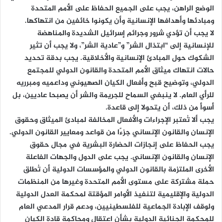
الوضع الراهن، يجب على الجميع الحفاظ على الأمم المتحدة
ومبادئها وأهدافها الإنسانية وأن يكونوا خائفين من انتهاكها.
لا يجب أن تؤدي شرور وجرائم إسرائيل الشديدة والمناهضة
للإنسانية إلى “ابتذال الشر” و”عادية الشر”، ولا يجب أن تثير
الشكوك حول المبادئ الإنسانية والأخلاقية. يجب بدقة تحديد
حالات انتهاك ميثاق الأمم المتحدة والقانون الدولي للمجتمع
الدولي، وتوضيح قبح وأفعال الكيان الصهيوني وداعميه ومبرريه
للرأي العام. لا ينبغي السماح للجريمة والشر أن يصبحا عاديين، بل
أسوأ من ذلك، أن يتحولا إلى قاعدة.
يجب ألا تُعتبر الإجراءات والأفعال المخالفة لمبادئ الميثاق وحقوق
الإنسان والقانون الإنساني جزءًا من قواعد ومعايير القانون الدولي.
يجب الحفاظ على إنجازات الحضارة البشرية في مجال حقوق
الإنسان والقانون الإنساني. يجب على الدول والجهات الفاعلة
الأخرى الملتزمة بالقانون الدولي والمؤسسات الدولية أن تُطلق
حملة مشتركة على مستوى الأمم المتحدة وغيرها من المنظمات
الدولية والإقليمية لتنفيذ الأوامر المؤقتة لمحكمة العدل الدولية
ولوقف الإبادة الجماعية للفلسطينيين، ودعم قرار المدعي العام
للمحكمة الجنائية الدولية بشأن اعتقال ومحاكمة قادة الكيان