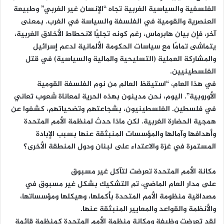
الفلسفية والسياسية الغربية تجاه “الإنسان غير الغربي” وطبيعة
العنصرية والقومية في الفلسفة والسياسة في الغرب. بمعنى
آخر، فإن بيان هابرماس، رغم كونه تجليًا لانحطاط الأخلاق الغربية،
يتماشى تمامًا مع سياسات الحكومة الألمانية لدعم إسرائيل
والمشاركة العملية (التسليحية والمالية والسياسية) في قتل
الفلسطينيين.
في هذا العام، “استيقظ العالم من نوم الفلسفة القومية
الأوروبية”. اليوم، نحن مدينون بهذه الحرية لمعاناة شعوب تعاني
في فلسطين. الفلسطينيون، بشجاعتهم وتضحياتهم، كشفوا عن
همجية الحضارة الغربية. لكن ماذا حدث لمنظمة الأمم المتحدة
وأهدافها وآمالها والمؤسسات المنبثقة عنها بسبب الإبادة
المستمرة في غزة والاعتداء على لبنان ودول المنطقة الأخرى؟
مكانة الأمم المتحدة تعرضت لتآكل غير مسبوق
على مدار العام الماضي، تم التشكيك بشكل غير مسبوق في
مصداقية منظومة الأمم المتحدة بأكملها، وهيكلها ومؤسساتها،
والأنظمة والقواعد والمعايير المنبثقة عنها.
لقد تعرضت وظيفة ومكانة منظمة الأمم المتحدة كمنظمة قائمة