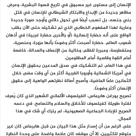
الإنسان إلى مستوى غير مسبوق في تاريخ قسوة البشرية، وعرض
مظاهر جديدة من الإبداع والابتكار الشيطاني للإنسان في قتل
بني جنسه، بل تسبب أيضًا في تحول دلالي وأوجد صورة جديدة
وعارية لهذا المفهوم الخطابي الذي تم تشكيله حتى الآن بقلب
الواقع على أنه حضارة إنسانية (أو بالأحرى حضارة غربية) في أذهان
شعوب العالم. حضارة أصبحت أكثر وضوحًا بأنها مزورة، وعنصرية،
ومتغطرسة، ومبررة للظلم، وخالية من الإنصاف والعدالة، خاضعة
أمام القوة وقاسية أمام المظلومين.
في هذا العام، تم التشكيك في صدق المدعين بحقوق الإنسان
في أمريكا الشمالية وأوروبا الغربية أكثر من أي وقت مضى خلال
الثمانين عامًا الماضية، وأصبح أصالة نظرتهم الواهية إلى حقوق
الإنسان أكثر وضوحًا.
تصريح يورغن هابرماس، الفيلسوف الألماني الشهير الذي كان يُعرف
لفترة طويلة كفيلسوف للأخلاق والسلام والتسامح، في دعمه
الصريح للإبادة الجماعية الصهيونية، لم يترك أي شك في هذا
المجال.
على الرغم من أن إصدار مثل هذا البيان من قبل هابرماس كان غير
متوقع للكثيرين، إلا أن موقفه كان علامة واضحة على وحدة النظرة