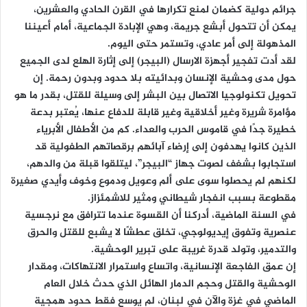
جرائم دولية كضمان لمنع تكرارها في القرن الحادي والعشرين،
يمكن أن تتحول أبشع جريمة، وهي الإبادة الجماعية، أمام أعيننا
المذهولة إلى أمر عادي، وتستمر حتى اليوم.
لقد أدت تفجیر أجهزة الارسال (البیجر) إلى إثارة الهلع لدى الجميع
حول مدى وحشية الإنسان وبدائيته بلا حدود وبدون رحمة. إن
تحويل تكنولوجيا الاتصال بين البشر إلى وسيلة للقتل، بقدر ما هو
مؤامرة شريرة وغير أخلاقية وغير قابلة للدفاع عنها، يُعتبر بدعة
خطيرة جدًا في قاموس الحرب والعداء. كم من الأطفال الأبرياء
الذين كانوا يهدفون إلى إرضاء آبائهم برقصاتهم الطفولية قد
استجابوا بشغف لصوت جهاز “البیجر”، ليتلقوا قبلة من والدهم،
لكنهم لم يحصلوا سوى على ألم وعويل ودموع وخوف وأيدي صغيرة
مقطوعة بسبب انفجار شيطاني ومثير للاشمئزاز.
في السنة الماضية، أدركنا أن القسوة عندما تترافق مع نرجسية
عنصرية وتفوق إيديولوجي، تخلق عطشًا لا يشبع للقتل والحرق
والتدمير، وتولد قدرة غريبة على تبرير الوحشية.
إن عمق الفاجعة الإنسانية، واتساع واستمرار الانتهاكات، ومقدار
الوحشية والقتل وحجم الدمار الهائل الذي حدث خلال العام
الماضي في غزة والآن في لبنان، لم يوسع فقط حدود همجية