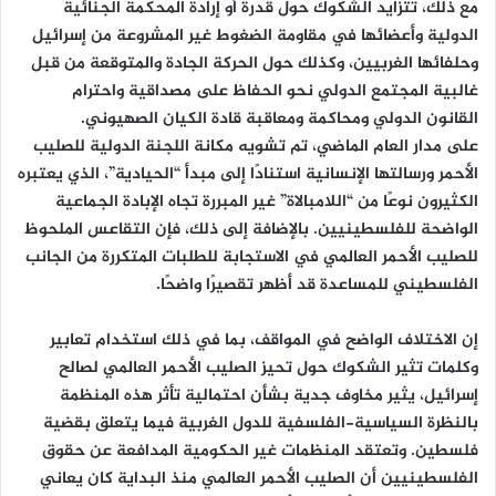
مع ذلك، تتزايد الشكوك حول قدرة أو إرادة المحكمة الجنائية
الدولية وأعضائها في مقاومة الضغوط غير المشروعة من إسرائيل
وحلفائها الغربيين، وكذلك حول الحركة الجادة والمتوقعة من قبل
غالبية المجتمع الدولي نحو الحفاظ على مصداقية واحترام
القانون الدولي ومحاكمة ومعاقبة قادة الكيان الصهيوني.
على مدار العام الماضي، تم تشويه مكانة اللجنة الدولية للصليب
الأحمر ورسالتها الإنسانية استنادًا إلى مبدأ “الحيادية”، الذي يعتبره
الكثيرون نوعًا من “اللامبالاة” غير المبررة تجاه الإبادة الجماعية
الواضحة للفلسطينيين. بالإضافة إلى ذلك، فإن التقاعس الملحوظ
للصليب الأحمر العالمي في الاستجابة للطلبات المتكررة من الجانب
الفلسطيني للمساعدة قد أظهر تقصيرًا واضحًا.
إن الاختلاف الواضح في المواقف، بما في ذلك استخدام تعابير
وكلمات تثير الشكوك حول تحيز الصليب الأحمر العالمي لصالح
إسرائيل، يثير مخاوف جدية بشأن احتمالية تأثر هذه المنظمة
بالنظرة السياسية-الفلسفية للدول الغربية فيما يتعلق بقضية
فلسطين. وتعتقد المنظمات غير الحكومية المدافعة عن حقوق
الفلسطينيين أن الصليب الأحمر العالمي منذ البداية كان يعاني