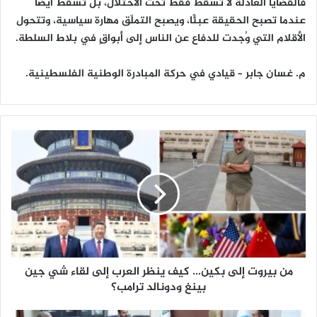
فالقضايا العادلة لا تسقط فقط تحت الاحتلال، بل تسقط أيضًا
عندما تصبح الحقيقة عبئًا، ويصبح التملّق مهارة سياسية، وتتحول
الأقلام التي وُجدت للدفاع عن الناس إلى أبواقٍ في بلاط السلطة.
م. غسان جابر – قيادي في حركة المبادرة الوطنية الفلسطينية.
م
ن
ب
ي
ر
و
ت
إ
ل
من بيروت إلى بكين… كيف ينظر العرب إلى لقاء شي جين
ى
ب
بينغ ودونالد ترامب؟
ك
ي
م