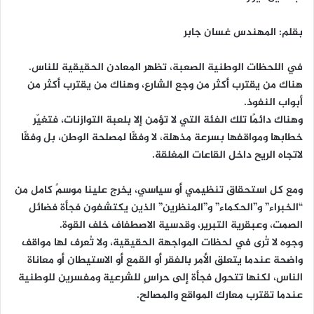
بقلم: المهندس غسان جابر
في اللحظات الوطنية الصعبة، تظهر المعادن الحقيقية للناس.
هناك من يقترب أكثر من وجع الشارع، وهناك من يقترب أكثر من
أبواب النفوذ.
وهناك دائمًا تلك الفئة التي لا تؤمن إلا بلعبة التوازنات، فتغيّر
خطابها ومواقفها بسرعة مذهلة، لا وفقًا لمصلحة الوطن، بل وفقًا
لاتجاه الريح داخل القاعات المغلقة.
ومع كل استحقاق تنظيمي أو سياسي، يخرج علينا موسمٌ كامل من
“الخبراء” و”الحكماء” و”المنظرين” الذين يكتشفون فجأة فضائل
الصمت، وعبقرية التبرير، وقدسية الاصطفاف خلف القوة.
وجوه لا تُرى في لحظات المواجهة الحقيقية، ولا تُعرف لها مواقف
واضحة عندما يتعلق الأمر بالفقر أو القمع أو الاستيطان أو معاناة
الناس، لكنها تتحول فجأة إلى حراسٍ للشرعية ومفسرين للوطنية
عندما تقترب معارك المواقع والمصالح.