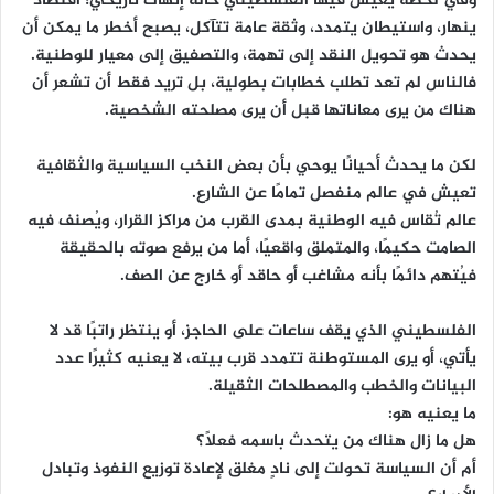
وفي لحظة يعيش فيها الفلسطيني حالة إنهاك تاريخي؛ اقتصاد
ينهار، واستيطان يتمدد، وثقة عامة تتآكل، يصبح أخطر ما يمكن أن
يحدث هو تحويل النقد إلى تهمة، والتصفيق إلى معيار للوطنية.
فالناس لم تعد تطلب خطابات بطولية، بل تريد فقط أن تشعر أن
هناك من يرى معاناتها قبل أن يرى مصلحته الشخصية.
لكن ما يحدث أحيانًا يوحي بأن بعض النخب السياسية والثقافية
تعيش في عالم منفصل تمامًا عن الشارع.
عالم تُقاس فيه الوطنية بمدى القرب من مراكز القرار، ويُصنف فيه
الصامت حكيمًا، والمتملق واقعيًا، أما من يرفع صوته بالحقيقة
فيُتهم دائمًا بأنه مشاغب أو حاقد أو خارج عن الصف.
الفلسطيني الذي يقف ساعات على الحاجز، أو ينتظر راتبًا قد لا
يأتي، أو يرى المستوطنة تتمدد قرب بيته، لا يعنيه كثيرًا عدد
البيانات والخطب والمصطلحات الثقيلة.
ما يعنيه هو:
هل ما زال هناك من يتحدث باسمه فعلًا؟
أم أن السياسة تحولت إلى نادٍ مغلق لإعادة توزيع النفوذ وتبادل