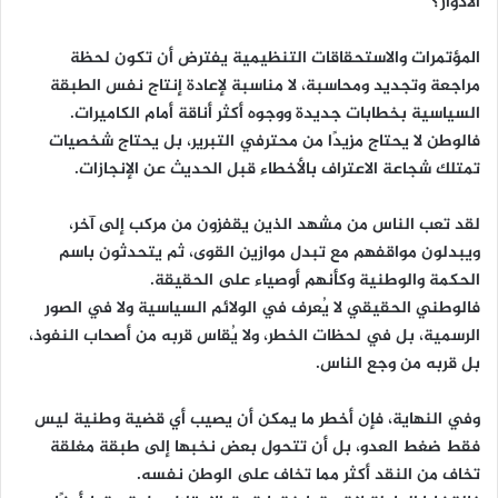
الأدوار؟
المؤتمرات والاستحقاقات التنظيمية يفترض أن تكون لحظة
مراجعة وتجديد ومحاسبة، لا مناسبة لإعادة إنتاج نفس الطبقة
السياسية بخطابات جديدة ووجوه أكثر أناقة أمام الكاميرات.
فالوطن لا يحتاج مزيدًا من محترفي التبرير، بل يحتاج شخصيات
تمتلك شجاعة الاعتراف بالأخطاء قبل الحديث عن الإنجازات.
لقد تعب الناس من مشهد الذين يقفزون من مركب إلى آخر،
ويبدلون مواقفهم مع تبدل موازين القوى، ثم يتحدثون باسم
الحكمة والوطنية وكأنهم أوصياء على الحقيقة.
فالوطني الحقيقي لا يُعرف في الولائم السياسية ولا في الصور
الرسمية، بل في لحظات الخطر، ولا يُقاس قربه من أصحاب النفوذ،
بل قربه من وجع الناس.
وفي النهاية، فإن أخطر ما يمكن أن يصيب أي قضية وطنية ليس
فقط ضغط العدو، بل أن تتحول بعض نخبها إلى طبقة مغلقة
تخاف من النقد أكثر مما تخاف على الوطن نفسه.