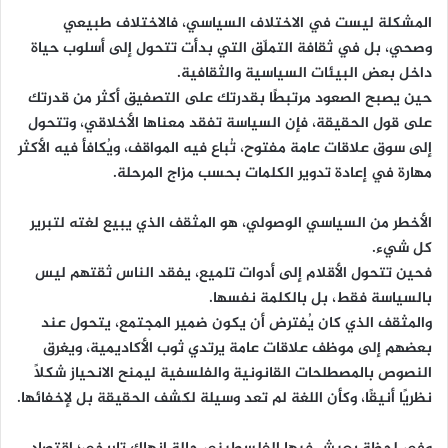
المشكلة ليست في الاختلاف السياسي، فالاختلاف طبيعي
وصحي، بل في ثقافة التملّق التي بدأت تتحول إلى أسلوب حياة
داخل بعض البيئات السياسية والثقافية.
حين يصبح الصعود مرتبطًا بقدرتك على التصفيق أكثر من قدرتك
على قول الحقيقة، فإن السياسة تفقد معناها الأخلاقي، وتتحول
إلى سوق علاقات عامة مفتوح، تُباع فيه المواقف، ويُكافأ فيه الأكثر
مهارة في إعادة تدوير الكلمات بحسب مزاج المرحلة.
الأخطر من السياسي الوصولي، هو المثقف الذي يبيع لغته لتبرير
كل شيء.
فحين تتحول الأقلام إلى أدوات تلميع، يفقد الناس ثقتهم ليس
بالسياسة فقط، بل بالكلمة نفسها.
والمثقف الذي كان يُفترض أن يكون ضمير المجتمع، يتحول عند
بعضهم إلى موظف علاقات عامة يرتدي ثوب الأكاديمية، ويغرق
النصوص بالمصطلحات القانونية والفلسفية ليمنح الانحياز شكلًا
نظريًا أنيقًا، وكأن اللغة لم تعد وسيلة لكشف الحقيقة بل لإخفائها.