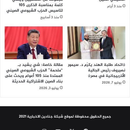
ل
ا
كلمة بمناسبة الذكرى 105
منذ 3 أيام
ل
ن
لتاسيس الحزب الشيوعي الصيني
إ
اً
منذ 3 أسابيع
ن
م
س
ش
ا
ت
ن
ر
د
ك
ا
اً
خ
ا
ل
ل
*اتحاد طلبة الهند يكرّم د. سيمور
مقالة خاصة: شي يشيد بـ
ا
ص
نصيروف رئيس الجالية
“ملحمة” الحزب الشيوعي الصيني
ل
الأذربيجانية في مصر*
الممتدة منذ 105 أعوام ويحث على
ي
بناء الصين الاشتراكية الحديثة
د
ن
يوليو 7, 2026
و
و
يوليو 3, 2026
ل
ا
ة
ل
ا
ب
جميع الحقوق محفوظة لموقع شبكة جنادين الاخبارية 2021
ت
ك