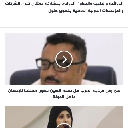
الدوائية والطبية والتعاون الدولي، بمشاركة ممثلي كبرى الشركات
والمؤسسات الدولية المعنية بتطوير حلول
ف
ي
ز
م
ن
ف
ر
د
ي
في زمن فردية الغرب هل تقدم الصين تصورا مختلفا للإنسان
ة
ا
داخل الدولة
ل
غ
ع
ر
ن
ب
د
ه
م