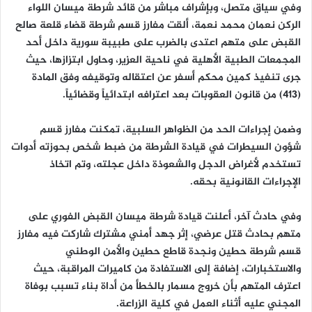
وفي سياق متصل، وبإشراف مباشر من قائد شرطة ميسان اللواء
الركن نعمان محمد نعمة، ألقت مفارز قسم شرطة قضاء قلعة صالح
القبض على متهم اعتدى بالضرب على طبيبة سورية داخل أحد
المجمعات الطبية الأهلية في ناحية العزير، وحاول ابتزازها، حيث
جرى تنفيذ كمين محكم أسفر عن اعتقاله وتوقيفه وفق المادة
(413) من قانون العقوبات بعد اعترافه ابتدائياً وقضائياً.
وضمن إجراءات الحد من الظواهر السلبية، تمكنت مفارز قسم
شؤون السيطرات في قيادة الشرطة من ضبط شخص بحوزته أدوات
تستخدم لأغراض الدجل والشعوذة داخل عجلته، وتم اتخاذ
الإجراءات القانونية بحقه.
وفي حادث آخر، أعلنت قيادة شرطة ميسان القبض الفوري على
متهم بحادث قتل عرضي، إثر جهد أمني مشترك شاركت فيه مفارز
قسم شرطة حطين ونجدة قاطع حطين والأمن الوطني
والاستخبارات، إضافة إلى الاستفادة من كاميرات المراقبة، حيث
اعترف المتهم بأن خروج مسمار بالخطأ من أداة بناء تسبب بوفاة
المجني عليه أثناء العمل في كلية الزراعة.