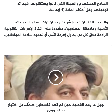
السلاح المستخدم والعجلة التي كانوا يستقلونها، فيما تم
توقيفهم وفق أحكام المادة (4 إرهاب).
والجدير بالذكر ان قيادة شرطة ميسان تؤكد استمرار عملياتها
الأمنية وملاحقة المطلوبين، مشددة على اتخاذ الإجراءات القانونية
الرادعة بحق كل من يحاول زعزعة الأمن أو تهديد سلامة المواطنين.
ج
ي
ل
م
ا
ب
ع
د
ا
جيل ما بعد القضية حين لم تعد فلسطين حلمًا… بل اختبار
ل
ق
نجاة يومي