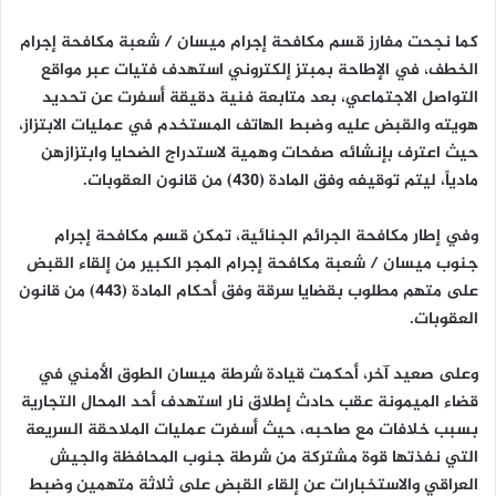
كما نجحت مفارز قسم مكافحة إجرام ميسان / شعبة مكافحة إجرام
الخطف، في الإطاحة بمبتز إلكتروني استهدف فتيات عبر مواقع
التواصل الاجتماعي، بعد متابعة فنية دقيقة أسفرت عن تحديد
هويته والقبض عليه وضبط الهاتف المستخدم في عمليات الابتزاز،
حيث اعترف بإنشائه صفحات وهمية لاستدراج الضحايا وابتزازهن
مادياً، ليتم توقيفه وفق المادة (430) من قانون العقوبات.
وفي إطار مكافحة الجرائم الجنائية، تمكن قسم مكافحة إجرام
جنوب ميسان / شعبة مكافحة إجرام المجر الكبير من إلقاء القبض
على متهم مطلوب بقضايا سرقة وفق أحكام المادة (443) من قانون
العقوبات.
وعلى صعيد آخر، أحكمت قيادة شرطة ميسان الطوق الأمني في
قضاء الميمونة عقب حادث إطلاق نار استهدف أحد المحال التجارية
بسبب خلافات مع صاحبه، حيث أسفرت عمليات الملاحقة السريعة
التي نفذتها قوة مشتركة من شرطة جنوب المحافظة والجيش
العراقي والاستخبارات عن إلقاء القبض على ثلاثة متهمين وضبط