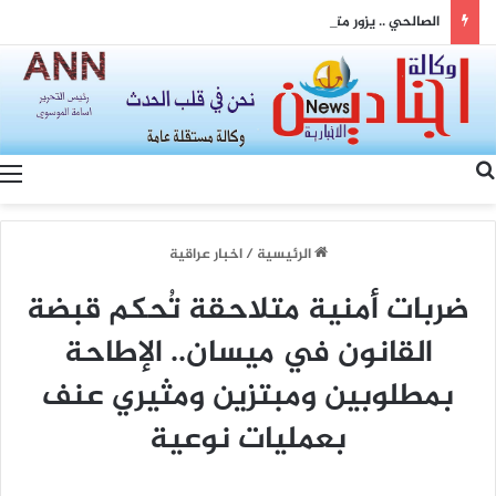
الصالحي .. يزور متنقلة النرجس للاطلاع على الاعطال المتكررة وعدم استقرار ساعات تجهيز الكهرباء
بحث عن
الرئيسية
/
اخبار عراقية
ضربات أمنية متلاحقة تُحكم قبضة
القانون في ميسان.. الإطاحة
بمطلوبين ومبتزين ومثيري عنف
بعمليات نوعية