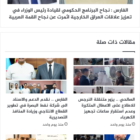
ك
ج
ا
الفارس : نجاح البرنامج الحكومي لقيادة رئيس الوزراء في
ا
م
ح
تعزيز علاقات العراق الخارجية اثمرت عن نجاح القمة العربية
ل
ا
ا
ل
و
ب
مقالات ذات صلة
ل
ر
م
ن
ش
ا
ر
م
و
ج
ع
ا
ا
ل
س
ح
ت
ك
الصالحي .. يزور متنقلة النرجس
الفارس .. نقدم الدعم والاسناد
ر
و
للاطلاع على الاعطال المتكررة
الى شركة نفط البصرة في تطوير
ا
م
وعدم استقرار ساعات تجهيز
القطاع الانتاجي وزيادة المنافذ
ت
ي
الكهرباء
التصديرية
ي
ل
منذ يوم واحد
منذ يوم واحد
ج
ق
ي
ي