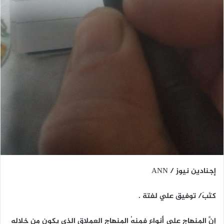
إجنادين نيوز / ANN
كتَبَ/ توفيق علي لفتة .
إنَّ المنهاج على أنواع فمنهُ المنهاج العملاق الذي يكون من خلاله