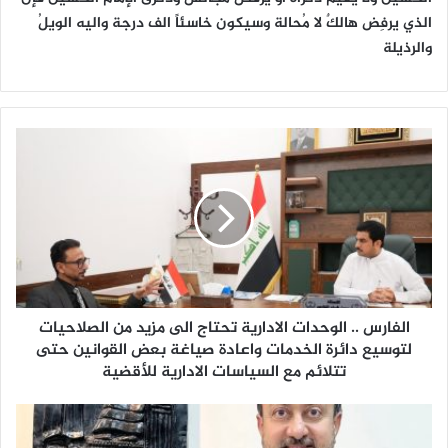
الذي يرفِض هالكٌ لا مُحالة وسيكون خاسئاً الف درجة واليه الويلُ
والرذيلة
ا
ل
ف
ا
ر
س
.
.
ا
الفارس .. الوحدات الادارية تحتاج الى مزيد من الصلاحيات
ل
و
لتوسيع دائرة الخدمات واعادة صياغة بعض القوانين حتى
ح
تتلائم مع السياسات الادارية للأقضية
د
ا
ف
ت
ا