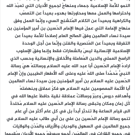
النمو للأُمةَ الإسلامية جمعاء ومنهاجٌ لجميع الأديان التي تعبُدَ الله
واحترامها والعمل معها ومحاورتها بهدوء بعيداً عن التعصُب
والكراهية وبعيداً عن الكلام المُتشنِج السيء وإنَّما العمل وفق
منهاج الإمامة التي عمِلَ فيها الإمام الحُسين بن أمير المؤمنين بن
سيدة نساء العالمين وفقَ الصالح العام إصلاحاً للأُمة بعيداً عن
التفرقة وبعيداً عن العُنصرية والفتن وإنَّما من أجل الوحدة
الإسلامية الإنسانية ليسَ بالشعارات فقط وإنما وفقَ الإسلوب
الراسخ العملي والدين المُعاملة والأخلاق والإنسانية وحسب الذي
ارادهُ الإمام الحُسين أبا عبد الله عليه السلام ورسالتهُ هيَ رسالة
النبيُّ مُحمَّداً صلى اللهُ عليه وعلى آله الأطهار الطيبين وإنَّ الإمام
الحُسين عليه السلام بن أمير المؤمنين وبن سيدة نساء العالمين
أبا الأئمة المعصومين عليه السلام هو فكرٌ عملاق وبنهضتهُ
وأهدافهِ دروسٌ وعِبَرٌ ورسالاتٌ عملاقة نقية حافظَ عليها الله في
كُل زمان ومكان وتبقى رسالة الإمام الحُسين عليه السلام مُخلدةً
الى قيام الساعة ولا تندثِر أبداً بل في كل عام أكثر من أي عام
تنمو رسالة الإمام الحُسين بن علي بن أبي طالب عليه السلام في
جميع العالمين في السهول والوديان والأرياف والمُدُن والولايات
في جميع القارات في العالَمين أجمع ويعرِفَهُ جميع الأديان ويُقيموا