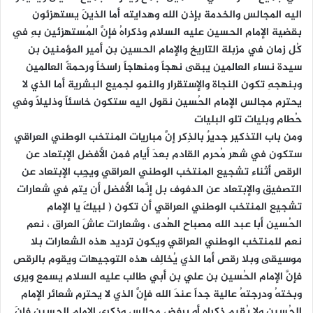
اليه المجالس والخدمة بإذن الله وهدايته أما الذينَ يستهزئون
بقضية الإمام الحسين عليه السلام وذكراهُ فإنَّ المُستهزئين بهِ في
كُل زمان في مزبلة التاريخ والإمام الحسين بن أمير المؤمنين بن
سيدة نساء العالمين يبقى نهجاً ومنهاجاً راسخاً ورحمةً العالمين
وبنهجهِ تكون النجاة والإستقرار والنمو لجميع البشرية أما الذي لا
يحترِم مجالس الإمام الحُسين نقول اليه ستكون خاسئاً وذليلاً وفي
حُطام وبليات تلو البليات
ومن باب التذكير جديرٌ بالذِكر إنَّ مباريات المنتخب الوطني العراقي
ستكون في شهر مُحرم القادم بعدَ أيام فمن الأفضل الإبتعاد عن
الرقص أثناء تشجيع المنتخب الوطني العراقي ويجِب الإبتعاد عن
التصفيق والإبتعاد عن الدفوف بل إنَّما الأفضل أن يتم في شعارات
تشجيع المنتخب الوطني العراقي أن تكون ( لبيكَ يا الإمام
الحُسين أبا عبد الله مصباح الهُدى ، وشعارات عاشَ العراق ، نعم
نعم للمنتخب الوطني العراقي ويكون ترديد هذه الشعارات بلا
موسيقى وبلا رقص أما الذي يُخالِف هذه التوجيهات ويقوم بالرقص
فإنَّ الإمام الحُسين بن علي بن أبي طالب عليه السلام يسمع ويرى
وبختهُ ودرجتهُ عالية جداً عندَ الله فإنَّ الذي لا يحترِم شعائر الإمام
الحُسين ولا يُقيم ذكراه أو يرفض مجالس وذكرى الإمام الحسين فإنَ