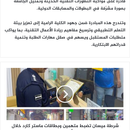
قادرة على مواكبة التطورات التقنية الحديثة وتمثيل الجامعة
بصورة مشرّفة في البطولات والمسابقات الدولية.
وتندرج هذه المبادرة ضمن جهود الكلية الرامية إلى تعزيز بيئة
التعلم التطبيقي وترسيخ مفاهيم ريادة الأعمال التقنية، بما يواكب
متطلبات المستقبل ويسهم في صقل مهارات الطلبة وتنمية
قدراتهم الابتكارية.
ش
ر
ط
ة
م
ي
س
ا
ن
شرطة ميسان تضبط متهمين وبطاقات ماستر كارد خلال
ت