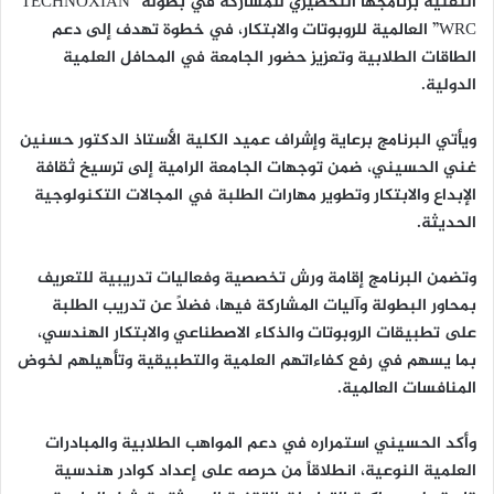
التقنية برنامجها التحضيري للمشاركة في بطولة “TECHNOXIAN
WRC” العالمية للروبوتات والابتكار، في خطوة تهدف إلى دعم
الطاقات الطلابية وتعزيز حضور الجامعة في المحافل العلمية
الدولية.
ويأتي البرنامج برعاية وإشراف عميد الكلية الأستاذ الدكتور حسنين
غني الحسيني، ضمن توجهات الجامعة الرامية إلى ترسيخ ثقافة
الإبداع والابتكار وتطوير مهارات الطلبة في المجالات التكنولوجية
الحديثة.
وتضمن البرنامج إقامة ورش تخصصية وفعاليات تدريبية للتعريف
بمحاور البطولة وآليات المشاركة فيها، فضلاً عن تدريب الطلبة
على تطبيقات الروبوتات والذكاء الاصطناعي والابتكار الهندسي،
بما يسهم في رفع كفاءاتهم العلمية والتطبيقية وتأهيلهم لخوض
المنافسات العالمية.
وأكد الحسيني استمراره في دعم المواهب الطلابية والمبادرات
العلمية النوعية، انطلاقاً من حرصه على إعداد كوادر هندسية