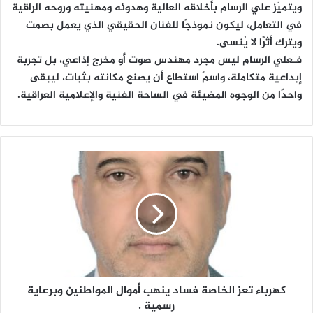
ويتميّز علي الرسام بأخلاقه العالية وهدوئه ومهنيته وروحه الراقية
في التعامل، ليكون نموذجًا للفنان الحقيقي الذي يعمل بصمت
ويترك أثرًا لا يُنسى.
فـعلي الرسام ليس مجرد مهندس صوت أو مخرج إذاعي، بل تجربة
إبداعية متكاملة، واسمٌ استطاع أن يصنع مكانته بثبات، ليبقى
واحدًا من الوجوه المضيئة في الساحة الفنية والإعلامية العراقية.
ك
ه
ر
ب
ا
ء
ت
ع
ز
كهرباء تعز الخاصة فساد ينهب أموال المواطنين وبرعاية
ا
ل
رسمية .