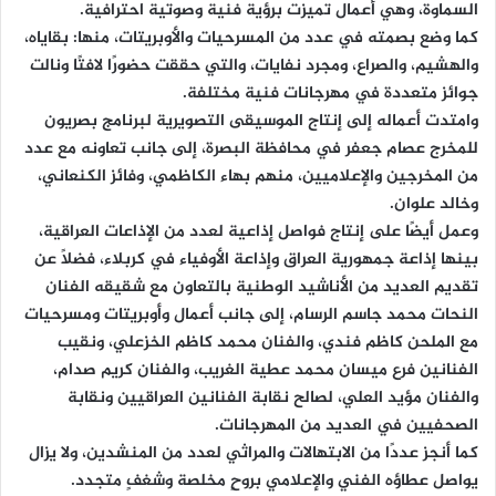
السماوة، وهي أعمال تميزت برؤية فنية وصوتية احترافية.
كما وضع بصمته في عدد من المسرحيات والأوبريتات، منها: بقاياه،
والهشيم، والصراع، ومجرد نفايات، والتي حققت حضورًا لافتًا ونالت
جوائز متعددة في مهرجانات فنية مختلفة.
وامتدت أعماله إلى إنتاج الموسيقى التصويرية لبرنامج بصريون
للمخرج عصام جعفر في محافظة البصرة، إلى جانب تعاونه مع عدد
من المخرجين والإعلاميين، منهم بهاء الكاظمي، وفائز الكنعاني،
وخالد علوان.
وعمل أيضًا على إنتاج فواصل إذاعية لعدد من الإذاعات العراقية،
بينها إذاعة جمهورية العراق وإذاعة الأوفياء في كربلاء، فضلًا عن
تقديم العديد من الأناشيد الوطنية بالتعاون مع شقيقه الفنان
النحات محمد جاسم الرسام، إلى جانب أعمال وأوبريتات ومسرحيات
مع الملحن كاظم فندي، والفنان محمد كاظم الخزعلي، ونقيب
الفنانين فرع ميسان محمد عطية الغريب، والفنان كريم صدام،
والفنان مؤيد العلي، لصالح نقابة الفنانين العراقيين ونقابة
الصحفيين في العديد من المهرجانات.
كما أنجز عددًا من الابتهالات والمراثي لعدد من المنشدين، ولا يزال
يواصل عطاؤه الفني والإعلامي بروحٍ مخلصة وشغفٍ متجدد.