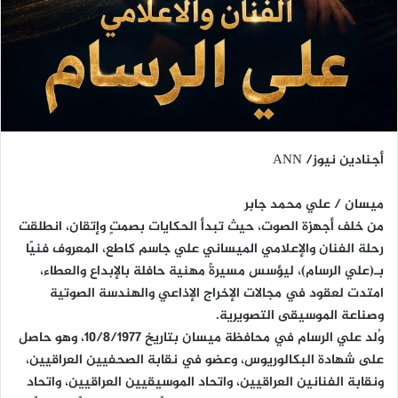
أجنادين نيوز/ ANN
ميسان / علي محمد جابر
من خلف أجهزة الصوت، حيث تبدأ الحكايات بصمتٍ وإتقان، انطلقت
رحلة الفنان والإعلامي الميساني علي جاسم كاطع، المعروف فنيًا
بـ(علي الرسام)، ليؤسس مسيرةً مهنية حافلة بالإبداع والعطاء،
امتدت لعقود في مجالات الإخراج الإذاعي والهندسة الصوتية
وصناعة الموسيقى التصويرية.
وُلد علي الرسام في محافظة ميسان بتاريخ 10/8/1977، وهو حاصل
على شهادة البكالوريوس، وعضو في نقابة الصحفيين العراقيين،
ونقابة الفنانين العراقيين، واتحاد الموسيقيين العراقيين، واتحاد