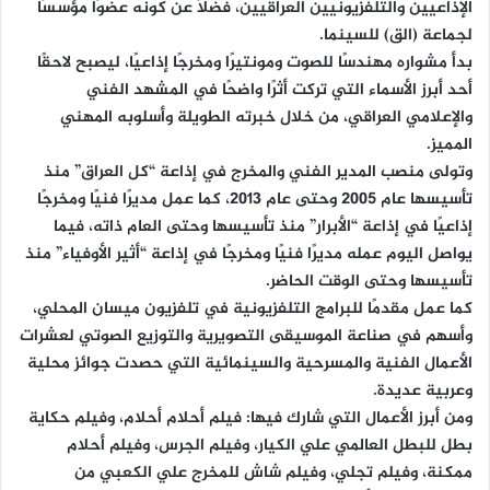
الإذاعيين والتلفزيونيين العراقيين، فضلًا عن كونه عضوًا مؤسسًا
لجماعة (الق) للسينما.
بدأ مشواره مهندسًا للصوت ومونتيرًا ومخرجًا إذاعيًا، ليصبح لاحقًا
أحد أبرز الأسماء التي تركت أثرًا واضحًا في المشهد الفني
والإعلامي العراقي، من خلال خبرته الطويلة وأسلوبه المهني
المميز.
وتولى منصب المدير الفني والمخرج في إذاعة “كل العراق” منذ
تأسيسها عام 2005 وحتى عام 2013، كما عمل مديرًا فنيًا ومخرجًا
إذاعيًا في إذاعة “الأبرار” منذ تأسيسها وحتى العام ذاته، فيما
يواصل اليوم عمله مديرًا فنيًا ومخرجًا في إذاعة “أثير الأوفياء” منذ
تأسيسها وحتى الوقت الحاضر.
كما عمل مقدمًا للبرامج التلفزيونية في تلفزيون ميسان المحلي،
وأسهم في صناعة الموسيقى التصويرية والتوزيع الصوتي لعشرات
الأعمال الفنية والمسرحية والسينمائية التي حصدت جوائز محلية
وعربية عديدة.
ومن أبرز الأعمال التي شارك فيها: فيلم أحلام أحلام، وفيلم حكاية
بطل للبطل العالمي علي الكيار، وفيلم الجرس، وفيلم أحلام
ممكنة، وفيلم تجلي، وفيلم شاش للمخرج علي الكعبي من