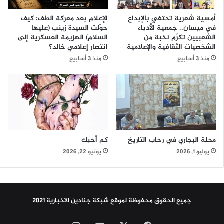
ا
ي
ط
ا
أمسية شعرية تحتفي بالإبداع
الإعلام بعد معركة الطف: كيف
ن
ت
في ميسان.. جمعية الأدباء
حوّلت السيدة زينب (عليها
ي
ا
الشعبيين تكرّم نخبة من
السلام) الهزيمة العسكرية إلى
ن
ل
الشخصيات الثقافية والإعلامية
انتصار إعلامي خالد؟
و
م
منذ 3 أسابيع
منذ 3 أسابيع
ب
ت
ر
ح
ع
د
ا
ة
ي
:
ة
م
ر
ص
س
ا
محلة البجاري في رحاب التاريخ
كم أحبك
م
ف
يوليو 1, 2026
يونيو 22, 2026
ي
ح
ة
ة
.
ع
ب
جميع الحقوق محفوظة لموقع شبكة جنادين الاخبارية 2021
ر
ا
ل