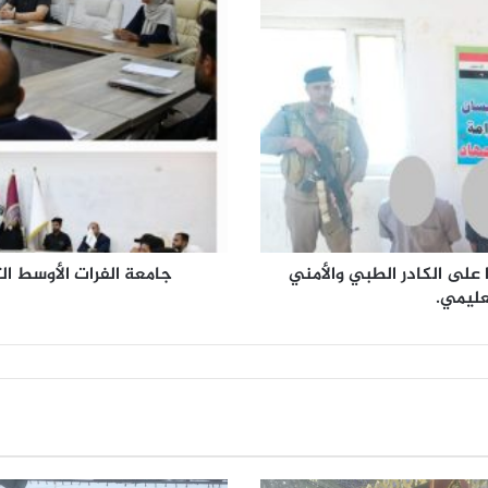
ا
م
ع
ة
ا
ل
ف
ر
ا
ت
ا
ل
4) متهمين اعتدوا على الكادر الطبي والأمني
جامعة الفرات الأوسط الت
أ
ليمي.
و
س
ط
ا
ل
ت
ق
ن