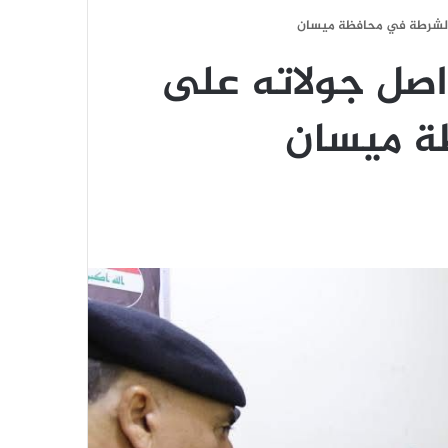
ام الشرطة في محافظة ميسان
يواصل جولاته على
ة ميسان