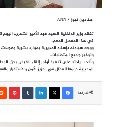
اجنادين نيوز / ANN
تفقد وزير الداخلية السيد عبد الأمير الشمري، اليوم
في هذا المفصل المهم.
ووجه سيادته بإسناد المديرية بموارد بشرية وعجلات 
وتوفير جميع المتطلبات.
وأكد سيادته على تنفيذ أوامر إلقاء القبض بحق المط
المديرية دورها الفعّال في تعزيز الأمن والاستقرار و
فيسبوك
‫X
لينكدإن
‏Tumblr
بينتيريست
شاركها
ش