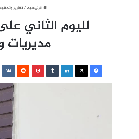
الرئيسية
/
تقارير وتحقيق
لليوم الثاني على 
مديريات 
فيسبوك
‫X
لينكدإن
‏Tumblr
بينتيريست
‏Reddit
‏VKontakte