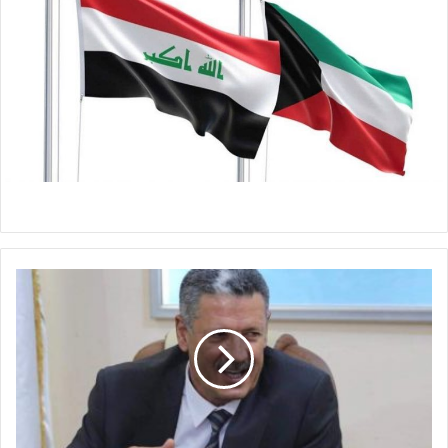
و
ز
ي
ر
ا
ل
ن
ف
ط