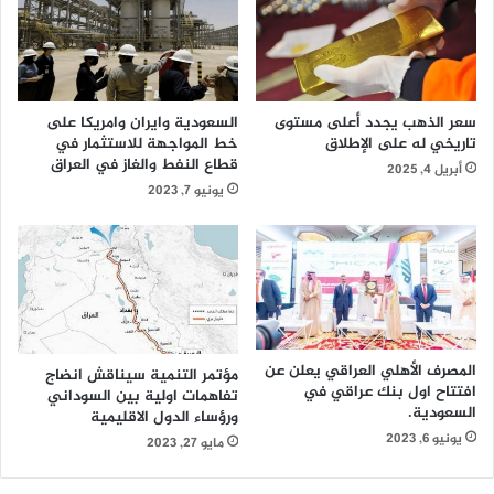
"
ا
ب
ن
و
ض
ا
ا
ق
ج
سعر الذهب يجدد أعلى مستوى
السعودية وايران وامريكا على
عِ
ت
تاريخي له على الإطلاق
خط المواجهة للاستثمار في
1
ف
قطاع النفط والغاز في العراق
أبريل 4, 2025
0
ا
يونيو 7, 2023
0
ه
ف
م
ر
ا
ص
ت
ةٍ
ا
ل
و
د
ل
ر
ي
المصرف الأهلي العراقي يعلن عن
مؤتمر التنمية سيناقش انضاج
ا
ة
افتتاح اول بنك عراقي في
تفاهمات اولية بين السوداني
س
ب
السعودية.
ورؤساء الدول الاقليمية
ةِ
ي
يونيو 6, 2023
مايو 27, 2023
ا
ن
ل
ا