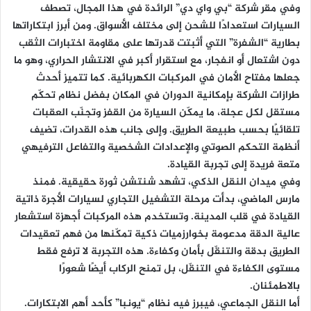
وفي مقر شركة “بي واي دي” الرائدة في هذا المجال، تصطف
السيارات استعدادًا للشحن إلى مختلف الأسواق. ومن أبرز ابتكاراتها
بطارية “الشفرة” التي أثبتت قدرتها على مقاومة اختبارات الثقب
دون اشتعال أو انفجار، مع استقرار أكبر في الانتشار الحراري، وهو ما
جعلها مفتاح الأمان في المركبات الكهربائية. كما تتميز أحدث
طرازات الشركة بإمكانية الدوران في المكان بفضل نظام تحكّم
مستقل لكل عجلة، ما يمكّن السيارة من القفز وتجنّب العقبات
تلقائيًا بحسب طبيعة الطريق. وإلى جانب هذه القدرات، تضيف
أنظمة التحكم الصوتي والإعدادات الشخصية والتفاعل الترفيهي
متعة فريدة إلى تجربة القيادة.
وفي ميدان النقل الذكي، تشهد شنتشن ثورة حقيقية. فمنذ
مارس الماضي، بدأت مرحلة التشغيل التجاري لسيارات الأجرة ذاتية
القيادة في قلب المدينة. وتستخدم هذه المركبات أجهزة استشعار
عالية الدقة مدعومة بخوارزميات ذكية تمكّنها من فهم تعقيدات
الطريق بدقة والتنقّل بأمان وكفاءة. هذه التجربة لا ترفع فقط
مستوى الكفاءة في التنقّل، بل تمنح الركاب أيضًا شعورًا
بالاطمئنان.
أما النقل الجماعي، فيبرز فيه نظام “يونبا” كأحد أهم الابتكارات.