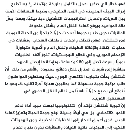
فهو قطار آلي صغير يعمل بالكامل بطريقة مؤتمتة، إذ يستطيع
إدراك البيئة المحيطة في الزمن الحقيقي، وضبط المسافات الآمنة
بين العربات، وتعديل استراتيجيات التشغيل ديناميكيًا. وبهذا يعزّز
دقة المواعيد ويرفع كفاءة النقل العام بشكل ملحوظ.
الطائرات بدون طيار بدورها أصبحت جزءًا لا يتجزأ من الحياة اليومية
في شنتشن. فهي تنظف واجهات ناطحات السحاب، وتشارك في
عمليات الإنقاذ والإغاثة العاجلة، وتنقل الدم والأدوية متجاوزةً
الازدحام المروري. وفي قطاع اللوجستيات، تنجز آلاف الطلبيات
يوميًا بسرعة تصل إلى 80 كم/ساعة، وبإمكانها إيصال الطرود
مباشرة إلى شرفات المنازل خلال دقائق معدودة. والأهم من ذلك، أنّ
شنتشن بدأت بتجارب التاكسي الجوي، حيث يستطيع المواطنون
طلب مركبة جوية بسهولة كما يطلبون سيارة أجرة تقليدية، وهو ما
يُتوقع أن يصبح جزءًا أساسيًا من نظام النقل الحضري في
المستقبل القريب.
إنّ تجربة شنتشن تؤكد أن التكنولوجيا ليست مجرد أداة لدفع
النمو الاقتصادي، بل هي أيضًا وسيلة لرفع جودة الحياة وتعزيز كفاءة
المدن. فمن أعماق البحار إلى الفضاءات الحضرية، ومن الروبوتات
الذكية إلى المركبات ذاتية القيادة والطائرات بدون طيار، تقدم