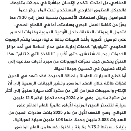
الصناعي، بل امتدت لتخدم الإنسان مباشرة في مجالات متنوعة.
فالهيكل العظمي الخارجي المستخدم تحت الماء يوفّر دعماً
للغواصين ويقلّل استهلاك الأكسجين بنسبة تصل إلى 30%، مما
يعزّز من كفاءة العمل البحري وسلامته. أما في القطاع الصحي،
فتعمل الروبوتات الدقيقة داخل الأوعية الدموية وقنوات الجسم
على توصيل الأدوية وأخذ العينات بدقة عالية، بينما يقدّم الروبوت
الحكومي “شياوباو” خدمات إدارية على مدار الساعة في أحد مراكز
الخدمات بمدينة شنتشن، حتى لُقّب بـ”النافذة التي لا تنام”. هذا
التنوّع يعكس كيف تحوّلت الروبوتات من مجرد أدوات صناعية إلى
شركاء فعليين في تحسين جودة الحياة.
أما قطاع السيارات العاملة بالطاقة الجديدة، فقد شهد في الصين
قفزات هائلة خلال العقد الماضي. وتشير البيانات الرسمية إلى أنّ
الإنتاج والمبيعات قفزا من أقل من عشرة آلاف سيارة سنويًا إلى أكثر
من عشرة ملايين. وفي عام 2024 وحده تجاوز الرقم 12.8 مليون
سيارة، لتتصدّر الصين المرتبة الأولى عالميًا للعام العاشر على
التوالي. وفي النصف الأول من عام 2025 بلغت صادرات الصين من
السيارات 3.083 مليون وحدة، منها 1.06 مليون سيارة كهربائية،
بزيادة نسبتها 75.2% مقارنة بالفترة نفسها من العام الماضي.