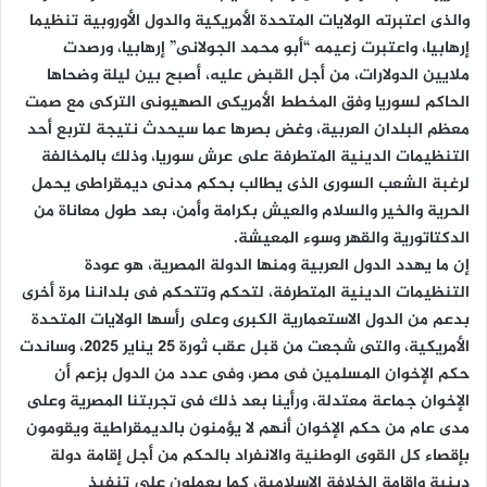
والذى اعتبرته الولايات المتحدة الأمريكية والدول الأوروبية تنظيما
إرهابيا، واعتبرت زعيمه “أبو محمد الجولانى” إرهابيا، ورصدت
ملايين الدولارات، من أجل القبض عليه، أصبح بين ليلة وضحاها
الحاكم لسوريا وفق المخطط الأمريكى الصهيونى التركى مع صمت
معظم البلدان العربية، وغض بصرها عما سيحدث نتيجة لتربع أحد
التنظيمات الدينية المتطرفة على عرش سوريا، وذلك بالمخالفة
لرغبة الشعب السورى الذى يطالب بحكم مدنى ديمقراطى يحمل
الحرية والخير والسلام والعيش بكرامة وأمن، بعد طول معاناة من
الدكتاتورية والقهر وسوء المعيشة.
إن ما يهدد الدول العربية ومنها الدولة المصرية، هو عودة
التنظيمات الدينية المتطرفة، لتحكم وتتحكم فى بلداننا مرة أخرى
بدعم من الدول الاستعمارية الكبرى وعلى رأسها الولايات المتحدة
الأمريكية، والتى شجعت من قبل عقب ثورة 25 يناير 2025، وساندت
حكم الإخوان المسلمين فى مصر، وفى عدد من الدول بزعم أن
الإخوان جماعة معتدلة، ورأينا بعد ذلك فى تجربتنا المصرية وعلى
مدى عام من حكم الإخوان أنهم لا يؤمنون بالديمقراطية ويقومون
بإقصاء كل القوى الوطنية والانفراد بالحكم من أجل إقامة دولة
دينية وإقامة الخلافة الإسلامية، كما يعملون على تنفيذ