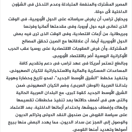
المصير المشترك والمنفعة المتبادلة وعدم التدخل فى الشؤون
الداخلية لأى دولة.
ويحاول ترامب أن يفرض سياساته على الدول الأوروبية، فى الوقت
الذى تعانى فيه دول أوروبا، وفى مقدمتها ألمانيا وفرنسا
وبريطانيا، من أزمات اقتصادية، وفى الوقت الذى ترى فيه بعض
الدول الأوروبية أيضا، أن علاقاتها مع الصين تحقق المصالح
المشتركة، وأن فرض العقوبات الاقتصادية على روسيا عقب الحرب
الأوكرانية الروسية أضر بالاقتصاد الأوروبى.
وبالطع تستمر أمريكا فى عهد ترامب فى دعم وتقديم كافة
المساعدات العسكرية والمالية والاستخباراتية للكيان الصهيونى،
وتنفيذ مخطط “الشرق الأوسط الجديد”، لمحو تاريخ وحضارة وهوية
بلداننا العربية (الوطن العربى)، وضم الكيان الصهيونى ضمن
الشرق الأوسط الجديد كقوة كبرى، مع البلدان العربية الحالية
والتى هى فى أضعف حالاتها بعد تنفيذ مخططات تقسيمها
وإنهاك وإضعاف جيوشها، واحتدام أزماتها الداخلية، بعد الاعتماد
على سياسة القروض من صندوق النقد الدولى وتراكم الديون
والوصول إلى العجز عن سداد الديون، مما يهدد البعض منها ببيع
أصولها وتهديد أمنها القومى.