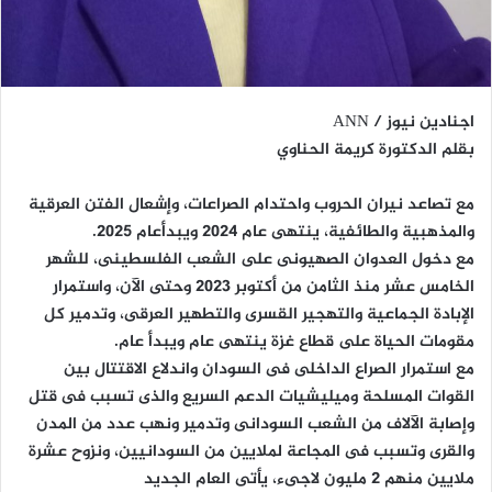
اجنادين نيوز / ANN
بقلم الدكتورة كريمة الحناوي
مع تصاعد نيران الحروب واحتدام الصراعات، وإشعال الفتن العرقية
والمذهبية والطائفية، ينتهى عام 2024 ويبدأعام 2025.
مع دخول العدوان الصهيونى على الشعب الفلسطينى، للشهر
الخامس عشر منذ الثامن من أكتوبر 2023 وحتى الآن، واستمرار
الإبادة الجماعية والتهجير القسرى والتطهير العرقى، وتدمير كل
مقومات الحياة على قطاع غزة ينتهى عام ويبدأ عام.
مع استمرار الصراع الداخلى فى السودان واندلاع الاقتتال بين
القوات المسلحة وميليشيات الدعم السريع والذى تسبب فى قتل
وإصابة الآلاف من الشعب السودانى وتدمير ونهب عدد من المدن
والقرى وتسبب فى المجاعة لملايين من السودانيين، ونزوح عشرة
ملايين منهم 2 مليون لاجىء، يأتى العام الجديد