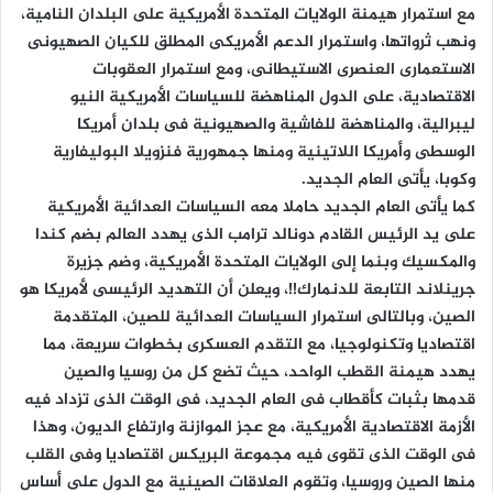
مع استمرار هيمنة الولايات المتحدة الأمريكية على البلدان النامية،
ونهب ثرواتها، واستمرار الدعم الأمريكى المطلق للكيان الصهيونى
الاستعمارى العنصرى الاستيطانى، ومع استمرار العقوبات
الاقتصادية، على الدول المناهضة للسياسات الأمريكية النيو
ليبرالية، والمناهضة للفاشية والصهيونية فى بلدان أمريكا
الوسطى وأمريكا اللاتينية ومنها جمهورية فنزويلا البوليفارية
وكوبا، يأتى العام الجديد.
كما يأتى العام الجديد حاملا معه السياسات العدائية الأمريكية
على يد الرئيس القادم دونالد ترامب الذى يهدد العالم بضم كندا
والمكسيك وبنما إلى الولايات المتحدة الأمريكية، وضم جزيرة
جرينلاند التابعة للدنمارك!!، ويعلن أن التهديد الرئيسى لأمريكا هو
الصين، وبالتالى استمرار السياسات العدائية للصين، المتقدمة
اقتصاديا وتكنولوجيا، مع التقدم العسكرى بخطوات سريعة، مما
يهدد هيمنة القطب الواحد، حيث تضع كل من روسيا والصين
قدمها بثبات كأقطاب فى العام الجديد، فى الوقت الذى تزداد فيه
الأزمة الاقتصادية الأمريكية، مع عجز الموازنة وارتفاع الديون، وهذا
فى الوقت الذى تقوى فيه مجموعة البريكس اقتصاديا وفى القلب
منها الصين وروسيا، وتقوم العلاقات الصينية مع الدول على أساس