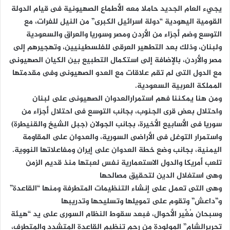
يجيء العام الجديد حاملا معه الأطماع الصهيونية فى قيام الدولة
القومية اليهودية “دولة اسرائيل الكبرى” من النيل للفرات، مع
التوسع وضم أجزاء من الأردن ومصر وسوريا والعراق والسعودية
ولبنان، وذلك بعد التطهير العرقى للفلسطينيين، وتهجيرهم إلى
مصر والأردن، بالإضافة إلى استكمال التطبيع بين الكيان الصهيونى
مع الدول التى لم تقم علاقات مع العدو الصهيونى وفى مقدمتها
المملكة العربية السعودية.
ومن هنا يمكننا فهم استمرارالعدوان الصهيونى على لبنان
واحتلال بعض قرى الجنوب، بجانب التوسع فى احتلال أجزاء من
سوريا فى الأسابيع الأخيرة، بجانب الجولان (جبل الشيخ والقنيطرة)
واستمرار التوغل فى الأراضى السورية، والعدوان على المقاومة
اليمنية، بجانب وضع خطة العدوان على إيران ومفاعلاتها النووية.
تلعب أمريكا والدول الاستعمارية نفس لعبتها منذ قديم الزمن
وهى استغلال الدين لتحقيق مصالحها
وهى التى تعمل على إنشاء التنظيمات المتطرفة ومنها “القاعدة”
و”داعش” وتقوم على تمويلها وتسليحها وتدريبها
وسبحان مُغِّير الأحوال، فبعد سقوط النظام السورى على يد “هيئة
تحريرالشام” المولودة من رحم تنظيم القاعدة المتشدد والمتطرف،