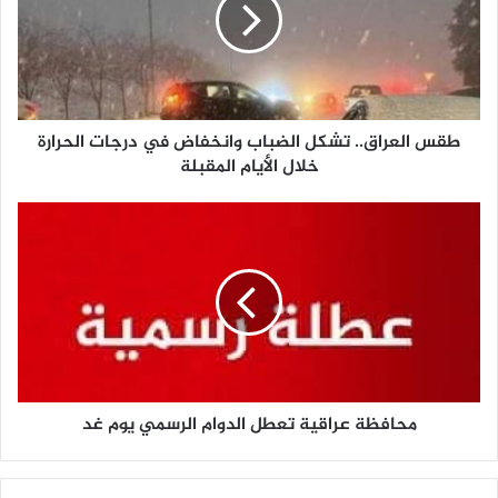
ا
ل
ع
ر
ا
ق
طقس العراق.. تشكل الضباب وانخفاض في درجات الحرارة
.
.
خلال الأيام المقبلة
ت
ش
م
ك
ح
ل
ا
ا
ف
ل
ظ
ض
ة
ب
ع
ا
ر
ب
ا
و
محافظة عراقية تعطل الدوام الرسمي يوم غد
ق
ا
ي
ن
ة
خ
ت