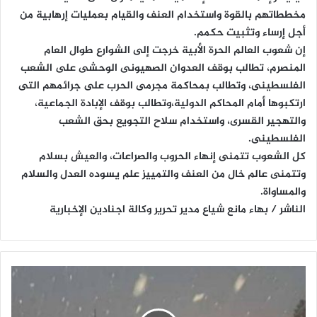
مخططاتهم بالقوة واستخدام العنف والقيام بعمليات إرهابية من
أجل إرساء وتثبيت حكمم.
إن شعوب العالم الحرة الأبية خرجت إلى الشوارع طوال العام
المنصرم، تطالب بوقف العدوان الصهيونى الوحشى على الشعب
الفلسطينى، وتطالب بمحاكمة مجرمى الحرب على جرائمهم التى
ارتكبوها أمام المحاكم الدولية،وتطالب بوقف الإبادة الجماعية،
والتهجير القسرى، واستخدام سلاح التجويع بحق الشعب
الفلسطينى.
كل الشعوب تتمنى إنهاء الحروب والصراعات، والعيش بسلام
وتتمنى عالم خال من العنف والتمييز علم يسوده العدل والسلام
والمساواة.
الناشر / بهاء مانع شياع مدير تحرير وكالة اجنادين الإخبارية
ط
ق
س