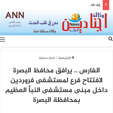
إياد الهزاع ونواف سلام: من معالجة ملفات السوريين إلى بناء شراكة سورية–لبنانية
بحث عن
الرئيسية
/
اخبار محلية
الفارس .. يرافق محافظ البصرة
لافتتاح فرع لمستشفى فروردين
داخل مبنى مستشفى النبأ العظيم
بمحافظة البصرة